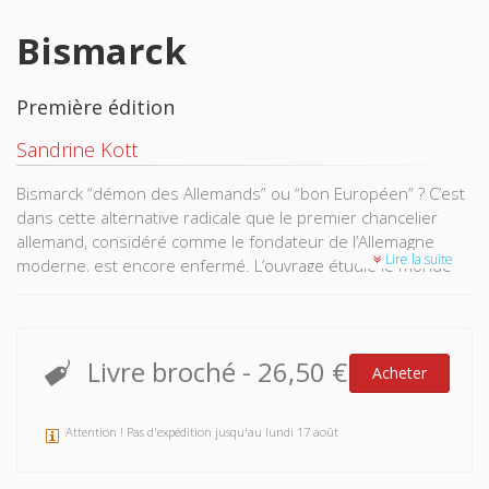
Bismarck
Première édition
Sandrine Kott
Bismarck “démon des Allemands” ou “bon Européen” ? C’est
dans cette alternative radicale que le premier chancelier
allemand, considéré comme le fondateur de l’Allemagne
Lire la suite
moderne, est encore enfermé. L’ouvrage étudie le monde
social, les choix politiques et les pratiques de pouvoir du
chancelier. Conservateur ou révolutionnaire ? Dictateur ou
opportuniste ? Partisan ou opposant du nationalisme et de
l’antisémitisme racial de la fin du XIXe siècle ? À travers les
Livre broché
-
26,50 €
Acheter
“facettes” de Bismarck, l’auteur livre une réflexion sur des
enjeux centraux de l’histoire de l’Allemagne contemporaine.
Attention ! Pas d'expédition jusqu'au lundi 17 août