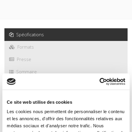
Spécifications
Formats
Presse
Sommaire
Spécifications
Ce site web utilise des cookies
Éditeur
Les cookies nous permettent de personnaliser le contenu
Presses de Sciences Po
et les annonces, d'offrir des fonctionnalités relatives aux
Auteur
médias sociaux et d'analyser notre trafic. Nous
Sandrine Kott