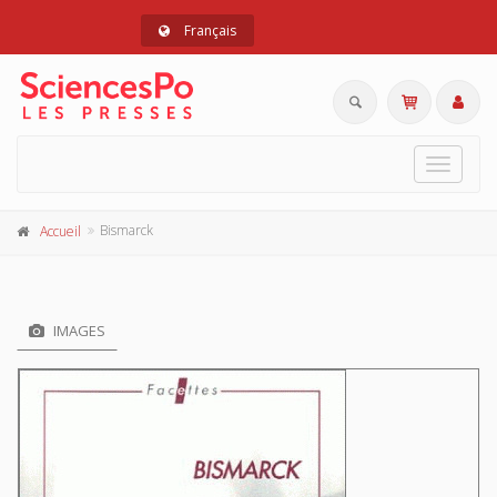
Français
Toggle
navigat
Bismarck
Accueil
IMAGES