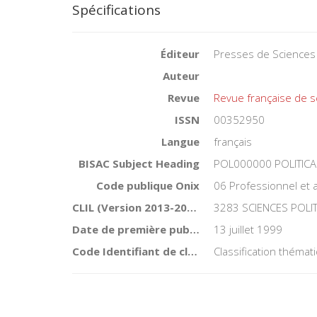
Spécifications
Éditeur
Presses de Sciences
Auteur
Revue
Revue française de s
ISSN
00352950
Langue
français
BISAC Subject Heading
POL000000 POLITICA
Code publique Onix
06 Professionnel et
CLIL (Version 2013-2019 )
3283 SCIENCES POLI
Date de première publication du titre
13 juillet 1999
Code Identifiant de classement sujet
Classification théma