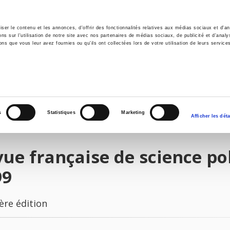
er le contenu et les annonces, d'offrir des fonctionnalités relatives aux médias sociaux et d'ana
 sur l'utilisation de notre site avec nos partenaires de médias sociaux, de publicité et d'analy
ns que vous leur avez fournies ou qu'ils ont collectées lors de votre utilisation de leurs service
il
Environnement
Histoire
International
s
Statistiques
Marketing
Afficher les déta
ue française de science poli
99
ère édition