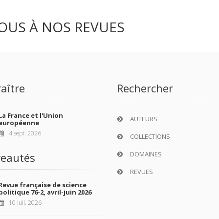
OUS À NOS REVUES
aître
Rechercher
La France et l'Union
AUTEURS
européenne
4 sept. 2026
COLLECTIONS
DOMAINES
eautés
REVUES
Revue française de science
politique 76-2, avril-juin 2026
10 juil. 2026