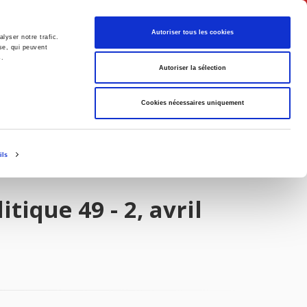
Français
Autoriser tous les cookies
lyser notre trafic.
se, qui peuvent
s.
Politique
Société
Autoriser la sélection
Cookies nécessaires uniquement
ils
tique 49 - 2, avril