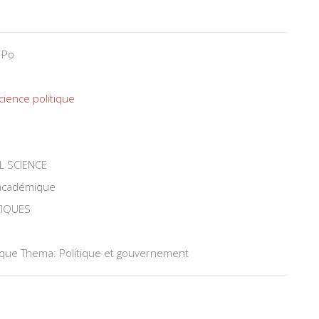
 Po
cience politique
L SCIENCE
 académique
TIQUES
tique Thema: Politique et gouvernement