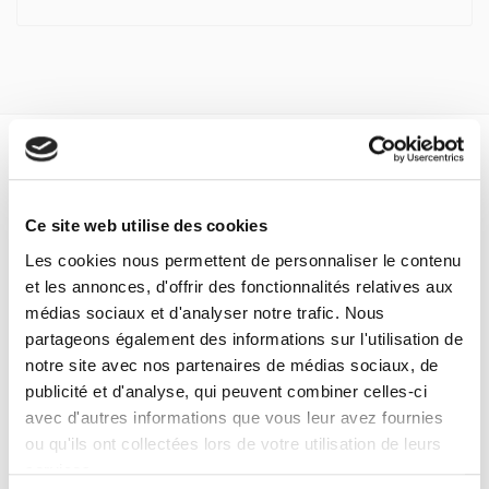
Spécifications
Formats
Ce site web utilise des cookies
Les cookies nous permettent de personnaliser le contenu
Spécifications
et les annonces, d'offrir des fonctionnalités relatives aux
médias sociaux et d'analyser notre trafic. Nous
partageons également des informations sur l'utilisation de
Éditeur
notre site avec nos partenaires de médias sociaux, de
Presses de Sciences Po
publicité et d'analyse, qui peuvent combiner celles-ci
Auteur
avec d'autres informations que vous leur avez fournies
Serge Latouche
ou qu'ils ont collectées lors de votre utilisation de leurs
Collection
services.