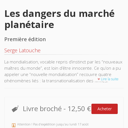
Les dangers du marché
planétaire
Première édition
Serge Latouche
La mondialisation, vocable repris d’instinct par les “nouveaux
maîtres du monde”, est loin d’être innocente. Ce qu’on a pu
appeler une “nouvelle mondialisation” recouvre quatre
Lire la suite
phénomènes liés : la transnationalisation des firmes,
l’affaissement des régulations étatiques à l’Ouest,
l’effondrement de la planification à l’Est et la mainmise de la
finance sur l’économie. Cette “marchandisation” du monde
détruit l’État-nation et vide le politique de sa substance, elle
Livre broché
-
12,50 €
Acheter
fait peser des menaces sérieuses sur l’environnement,
corrompt l’éthique et détruit les cultures.
Attention ! Pas d'expédition jusqu'au lundi 17 août