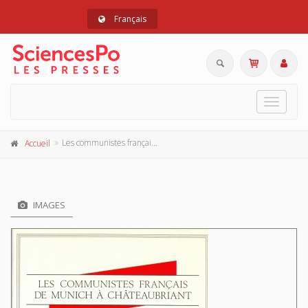
Français
Toggle
navigat
Les communistes français, de Munich à Châteaubriant (1938-1941)
Accueil
IMAGES