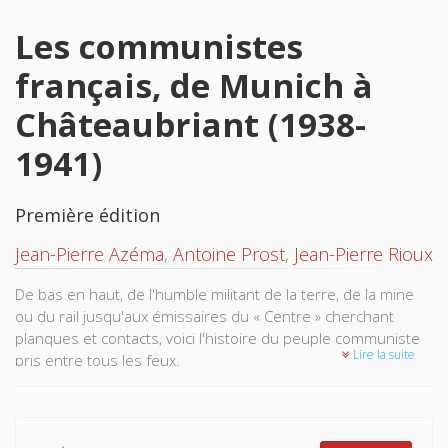
Les communistes
français, de Munich à
Châteaubriant (1938-
1941)
Première édition
Jean-Pierre Azéma
,
Antoine Prost
,
Jean-Pierre Rioux
De bas en haut, de l'humble militant de la terre, de la mine
ou du rail jusqu'aux émissaires du « Centre » cherchant
planques et contacts, voici l'histoire du peuple communiste
Lire la suite
pris entre tous les feux.
En 1936, le Parti avait enfin rencontré les masses. En 1938,
l'agonie du Front populaire, Munich et Daladier ont brisé
l'élan. Viennent la guerre et le pacte germano-soviétique,