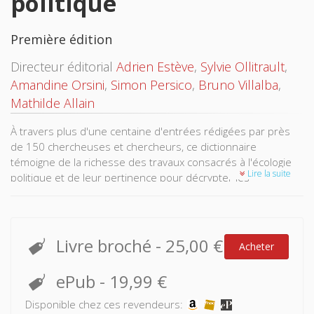
politique
Première édition
Directeur éditorial
Adrien Estève
,
Sylvie Ollitrault
,
Amandine Orsini
,
Simon Persico
,
Bruno Villalba
,
Mathilde Allain
À travers plus d'une centaine d'entrées rédigées par près
de 150 chercheuses et chercheurs, ce dictionnaire
témoigne de la richesse des travaux consacrés à l'écologie
Lire la suite
politique et de leur pertinence pour décrypter les
transformations contemporaines de nos sociétés.
De « Agriculture » à « Zone de sacrifice », il expose la pluralité
des concepts, idées et résultats développés par la science
Livre broché
-
25,00 €
Acheter
politique et les disciplines connexes pour penser les
relations entre les humains et leur environnement, montrer
ePub
-
19,99 €
leurs évolutions et leurs conséquences politiques. Dévoilant
la vivacité des débats scientifiques bien souvent en lien avec
Disponible chez ces revendeurs:
les enjeux sociaux et politiques, il contribue à élargir l'espace