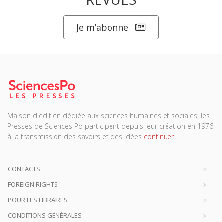
Charlotte Desmasures,
CERI, Sciences Po
Je m’abonne
Jean-Baptiste Devaux,
Pacte, Grenoble INP, Université
Grenoble Alpes
Jules Dilé-Toustou,
Université de Toulouse
Sophie Dubuisson-Quellier,
CSO, CNRS, Sciences Po
Antoine Ducastel,
ART-Dev, CIRAD
Maison d'édition dédiée aux sciences humaines et sociales, les
Juan Felipe Duque,
Université du Chili
Presses de Sciences Po participent depuis leur création en 1976
à la transmission des savoirs et des idées
continuer
Meryam El Bouhati,
CERAPS, Université de Lille
Adrien Estève,
Centre Michel de L’Hospital (UR 4232),
Université Clermont Auvergne
CONTACTS
FOREIGN RIGHTS
Aurélien Evrard,
DCS, Nantes Université
POUR LES LIBRAIRES
Maïa Fansten,
Cermes3, Université Paris Cité
CONDITIONS GÉNÉRALES