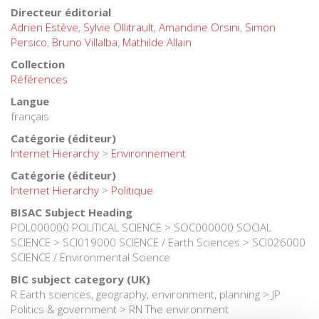
Adrien Bidaud-Bonod,
Triangle, Université Lumière Lyon 2
Directeur éditorial
Adrien Estève
,
Sylvie Ollitrault
,
Amandine Orsini
,
Simon
Mathieu Blondeel,
Institute for Environmental Studies, Vrije
Persico
,
Bruno Villalba
,
Mathilde Allain
Universiteit Amsterdam
Collection
Thibault Boughedada,
CERAPS, SPLOTT, Université Gustave
Références
Eiffel
Langue
Antoine Bouzin,
Centre Émile-Durkheim, Université de
français
Bordeaux
Catégorie (éditeur)
Internet Hierarchy
>
Environnement
Daniel Boy,
Cevipof, Sciences Po
Catégorie (éditeur)
Zoé Briard,
CReSPo, UCLouvain Saint-Louis Bruxelles
Internet Hierarchy
>
Politique
Nicolas Bricas,
MoISA, CIRAD et Chaire Unesco
BISAC Subject Heading
Alimentations du monde
POL000000 POLITICAL SCIENCE > SOC000000 SOCIAL
SCIENCE > SCI019000 SCIENCE / Earth Sciences > SCI026000
Valentina Brogna,
IEEB, CReSPo, UCLouvain Saint-Louis
SCIENCE / Environmental Science
Bruxelles
BIC subject category (UK)
Arnaud Buchs,
Pacte, Université Grenoble Alpes, Sciences
R Earth sciences, geography, environment, planning > JP
Politics & government > RN The environment
Po Grenoble