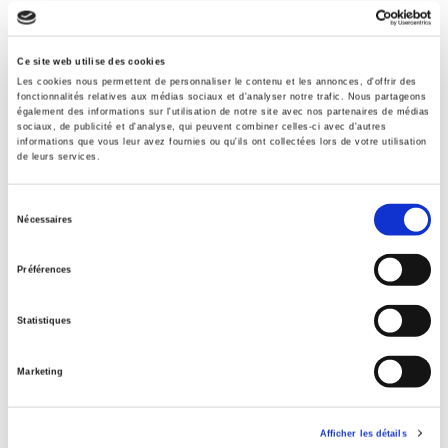
Code publique Onix
Doris Buu-Sao,
CERAPS, Université de Lille
06 Professionnel et académique
Pierre-Yves Cadalen,
AMURE, Université de Bretagne
Ce site web utilise des cookies
Date de première publication du titre
Occidentale
Les cookies nous permettent de personnaliser le contenu et les annonces, d'offrir des
17 octobre 2025
fonctionnalités relatives aux médias sociaux et d'analyser notre trafic. Nous partageons
également des informations sur l'utilisation de notre site avec nos partenaires de médias
Fabien Carrié,
ISP, Université Paris Nanterre
Type d'ouvrage
sociaux, de publicité et d'analyse, qui peuvent combiner celles-ci avec d'autres
Monographie
informations que vous leur avez fournies ou qu'ils ont collectées lors de votre utilisation
Manuel Cervera-Marzal,
FNRS, Université de Liège
de leurs services.
Avec
Sébastien Chailleux,
Centre Émile-Durkheim, Sciences Po
Index, Lexique
Sélection
Bordeaux
Nécessaires
du
Pierre Charbonnier,
CEE, CNRS, Sciences Po
consentement
Préférences
Titres
liés
Patrick Chastenet,
IRM, Université de Bordeaux
Statistiques
Zoé Cheli,
CCD et CRHIM, Université de Lausanne
Théories des relations internationales
Alexis Clot,
CESSP, CNRS
Marketing
Loïc Cobut,
CReSPo, UCLouvain Saint-Louis Bruxelles
Le régime politique de l'Union européenne
Bruno Colas,
ESE, AgroParisTech
Afficher les détails