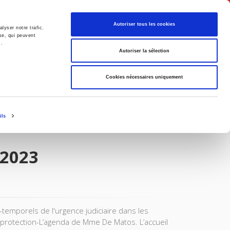
Français
Autoriser tous les cookies
lyser notre trafic.
se, qui peuvent
s.
Politique
Société
Autoriser la sélection
Cookies nécessaires uniquement
ils
 2023
temporels de l'urgence judiciaire dans les
 protection-L’agenda de Mme De Matos. L’accueil