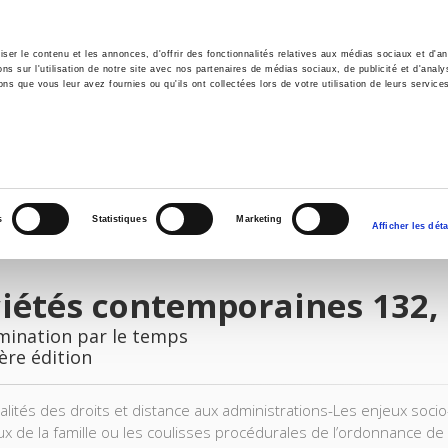
er le contenu et les annonces, d'offrir des fonctionnalités relatives aux médias sociaux et d'ana
 sur l'utilisation de notre site avec nos partenaires de médias sociaux, de publicité et d'analy
ns que vous leur avez fournies ou qu'ils ont collectées lors de votre utilisation de leurs service
il
Environnement
Histoire
International
s
Statistiques
Marketing
Afficher les déta
iétés contemporaines 132,
mination par le temps
ère édition
lités des droits et distance aux administrations-Les enjeux socio-
ux de la famille ou les coulisses procédurales de l’ordonnance de