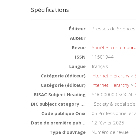
Spécifications
Éditeur
Presses de Sciences
Auteur
Revue
Sociétés contempora
ISSN
11501944
Langue
français
Catégorie (éditeur)
Internet Hierarchy
>
Catégorie (éditeur)
Internet Hierarchy
>
BISAC Subject Heading
SOC000000 SOCIAL S
BIC subject category (UK)
J Society & social sci
Code publique Onix
06 Professionnel et
Date de première publication du titre
12 février 2025
Type d'ouvrage
Numéro de revue