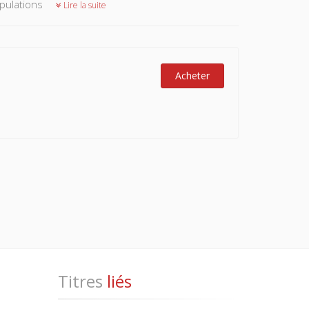
opulations
Lire la suite
Acheter
Titres
liés