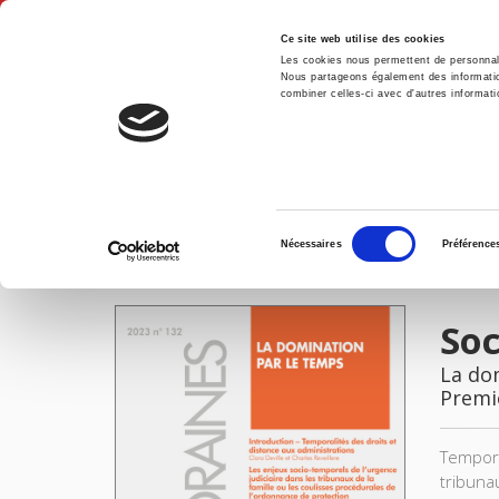
Ce site web utilise des cookies
Les cookies nous permettent de personnalis
Nous partageons également des informations
combiner celles-ci avec d'autres informatio
Accue
Sociétés contemporaines 132, 2023
Accueil
Sélection
Nécessaires
Préférence
du
IMAGES
consentement
Soc
La do
Premi
Tempora
tribuna