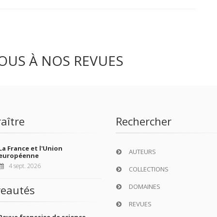
OUS À NOS REVUES
aître
Rechercher
La France et l'Union
AUTEURS
européenne
4 sept. 2026
COLLECTIONS
DOMAINES
eautés
REVUES
Revue française de science