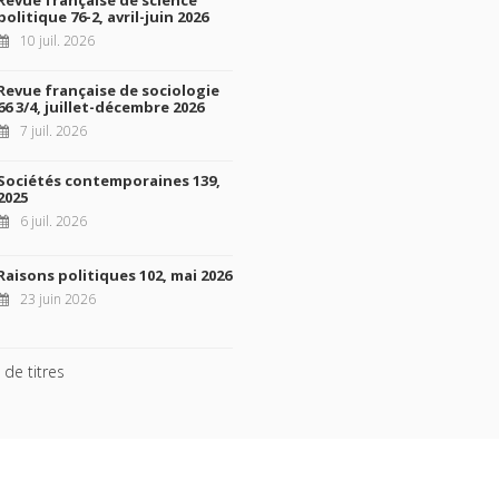
politique 76-2, avril-juin 2026
10 juil. 2026
Revue française de sociologie
66 3/4, juillet-décembre 2026
7 juil. 2026
Sociétés contemporaines 139,
2025
6 juil. 2026
Raisons politiques 102, mai 2026
23 juin 2026
 de titres
ht © 2026, Presses de Sciences Po. Powered by
GiantChair
. All Rights