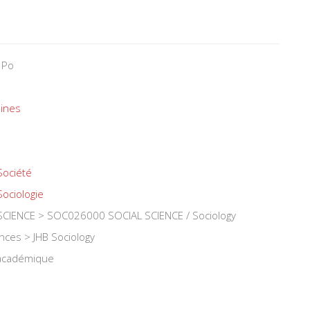
 Po
ines
Société
Sociologie
CIENCE > SOC026000 SOCIAL SCIENCE / Sociology
ences > JHB Sociology
 académique