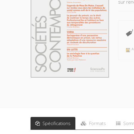
sur ren
A
Spécifications
Formats
Somm