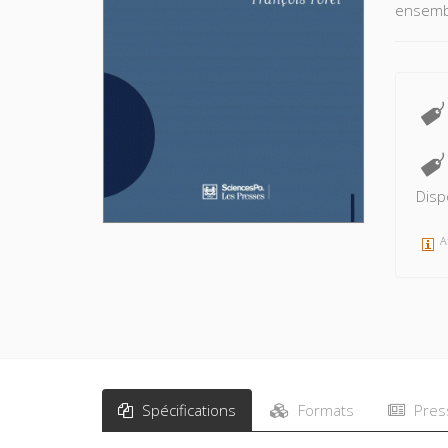
ensembl
Disp
A
Spécifications
Formats
Pres