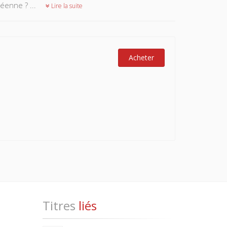
éenne ? ...
Lire la suite
Acheter
Titres
liés