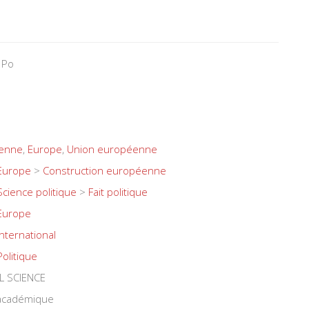
 Po
éenne
,
Europe
,
Union européenne
Europe
>
Construction européenne
Science politique
>
Fait politique
Europe
International
Politique
L SCIENCE
 académique