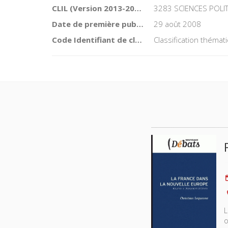
CLIL (Version 2013-2019 )
3283 SCIENCES POLI
Date de première publication du titre
29 août 2008
Code Identifiant de classement sujet
Classification théma
L
o