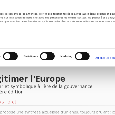
er le contenu et les annonces, d'offrir des fonctionnalités relatives aux médias sociaux et d'ana
 sur l'utilisation de notre site avec nos partenaires de médias sociaux, de publicité et d'analy
ns que vous leur avez fournies ou qu'ils ont collectées lors de votre utilisation de leurs service
il
Environnement
Histoire
International
s
Statistiques
Marketing
Afficher les déta
itimer l'Europe
r et symbolique à l'ère de la gouvernance
ère édition
is Foret
e propose une synthèse actualisée d'un enjeu toujours brûlant : com