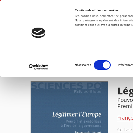
Ce site web utilise des cookies
Les cookies nous permettent de personnalis
Nous partageons également des informations
combiner celles-ci avec d'autres informatio
Accue
Légitimer l'Europe
Accueil
Sélection
Nécessaires
Préférence
du
IMAGES
consentement
Lég
Pouvoi
Premi
Franço
Ce livr