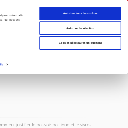
Français
Autoriser tous les cookies
lyser notre trafic.
se, qui peuvent
s.
Politique
Société
Autoriser la sélection
Cookies nécessaires uniquement
ils
ment justifier le pouvoir politique et le vivre-