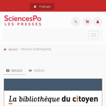
Français
Toggle
navigat
Mesurer la délinquance
Accueil
IMAGES
VIDÉOS