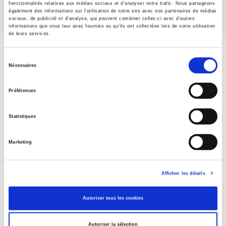
fonctionnalités relatives aux médias sociaux et d'analyser notre trafic. Nous partageons
également des informations sur l'utilisation de notre site avec nos partenaires de médias
sociaux, de publicité et d'analyse, qui peuvent combiner celles-ci avec d'autres
informations que vous leur avez fournies ou qu'ils ont collectées lors de votre utilisation
de leurs services.
Spécifications
Sélection
Nécessaires
du
Formats
consentement
Préférences
Presse
Statistiques
Sommaire
Extrait
Marketing
Spécifications
Afficher les détails
Autoriser tous les cookies
Éditeur
Presses de Sciences Po
Autoriser la sélection