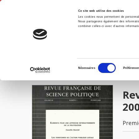
Ce site web utilise des cookies
Les cookies nous permettent de personnalis
Nous partageons également des informations
combiner celles-ci avec d'autres informatio
Accue
Revue française de science politique 56 - 1, février 2006
Accueil
Sélection
Nécessaires
Préférence
du
IMAGES
consentement
Rev
20
Premi