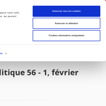
Français
Autoriser tous les cookies
lyser notre trafic.
se, qui peuvent
s.
Politique
Société
Autoriser la sélection
Cookies nécessaires uniquement
ils
tique 56 - 1, février