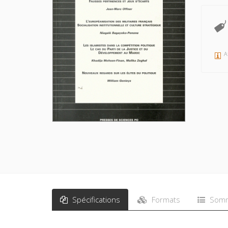
A
Spécifications
Formats
Somm