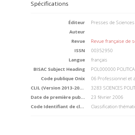
Spécifications
Éditeur
Presses de Sciences
Auteur
Revue
Revue française de s
ISSN
00352950
Langue
français
BISAC Subject Heading
POL000000 POLITICA
Code publique Onix
06 Professionnel et
CLIL (Version 2013-2019 )
3283 SCIENCES POLI
Date de première publication du titre
23 février 2006
Code Identifiant de classement sujet
Classification théma