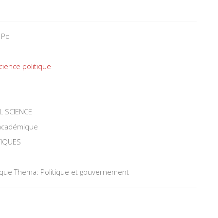
 Po
cience politique
L SCIENCE
 académique
TIQUES
tique Thema: Politique et gouvernement