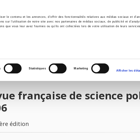
er le contenu et les annonces, d'offrir des fonctionnalités relatives aux médias sociaux et d'ana
 sur l'utilisation de notre site avec nos partenaires de médias sociaux, de publicité et d'analy
ns que vous leur avez fournies ou qu'ils ont collectées lors de votre utilisation de leurs service
il
Environnement
Histoire
International
s
Statistiques
Marketing
Afficher les déta
ue française de science poli
06
ère édition