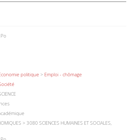
 Po
Economie politique
>
Emploi - chômage
Société
SCIENCE
ences
 académique
OMIQUES > 3080 SCIENCES HUMAINES ET SOCIALES,
 Po