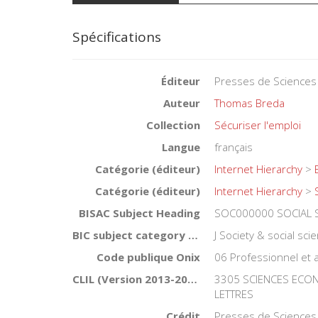
Spécifications
Éditeur
Presses de Sciences
Auteur
Thomas Breda
Collection
Sécuriser l'emploi
Langue
français
Catégorie (éditeur)
Internet Hierarchy
>
Catégorie (éditeur)
Internet Hierarchy
>
BISAC Subject Heading
SOC000000 SOCIAL 
BIC subject category (UK)
J Society & social sci
Code publique Onix
06 Professionnel et
CLIL (Version 2013-2019 )
3305 SCIENCES ECON
LETTRES
Crédit
Presses de Sciences