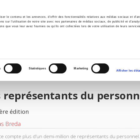
er le contenu et les annonces, d'offrir des fonctionnalités relatives aux médias sociaux et d'ana
 sur l'utilisation de notre site avec nos partenaires de médias sociaux, de publicité et d'analy
ns que vous leur avez fournies ou qu'ils ont collectées lors de votre utilisation de leurs service
il
Environnement
Histoire
International
s
Statistiques
Marketing
Afficher les déta
 représentants du personn
ère édition
s Breda
ce compte plus d'un demi-million de représentants du personnel. M