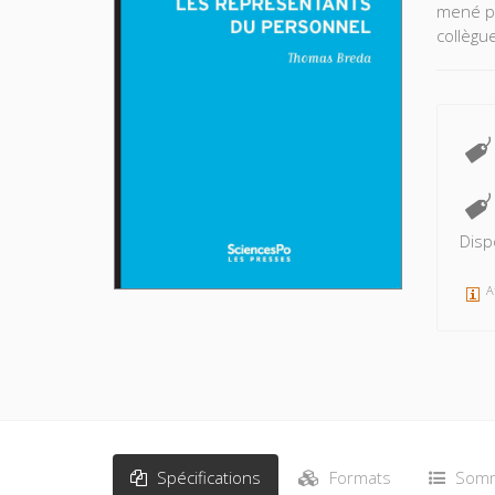
mené po
collègu
Disp
A
Spécifications
Formats
Somm