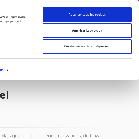
Français
Autoriser tous les cookies
lyser notre trafic.
se, qui peuvent
s.
Politique
Société
Autoriser la sélection
Cookies nécessaires uniquement
ils
el
ais que sait-on de leurs motivations, du travail