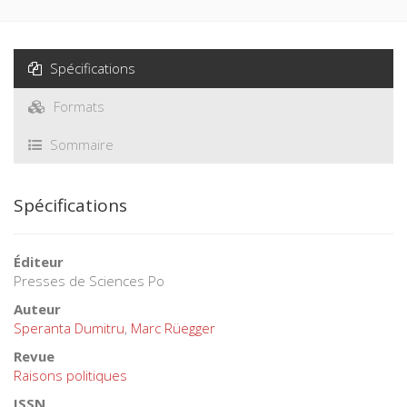
d'accès à la nationalité, la régulation des sans-papiers et les
migrations économiques.
Spécifications
Formats
Sommaire
Spécifications
Éditeur
Presses de Sciences Po
Auteur
Speranta Dumitru
,
Marc Rüegger
Revue
Raisons politiques
ISSN