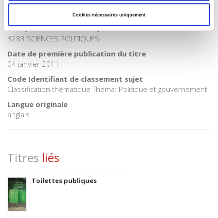
Code publique Onix
06 Professionnel et académique
Cookies nécessaires uniquement
CLIL (Version 2013-2019 )
3283 SCIENCES POLITIQUES
Date de première publication du titre
04 janvier 2011
Code Identifiant de classement sujet
Classification thématique Thema: Politique et gouvernement
Langue originale
anglais
Titres
liés
Toilettes publiques