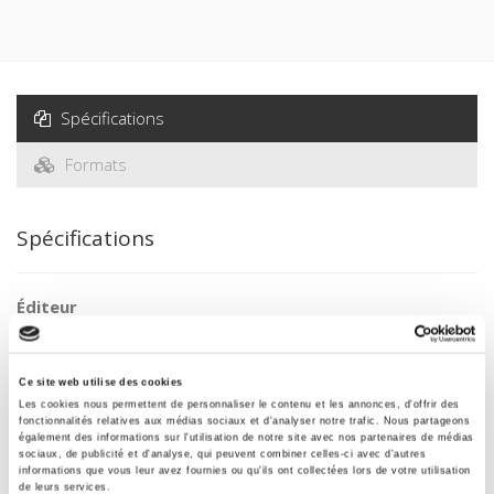
Spécifications
Formats
Spécifications
Éditeur
Presses de Sciences Po
Traduit par
Alexis Berelowitch
,
Jacqueline Tordjman
Ce site web utilise des cookies
Les cookies nous permettent de personnaliser le contenu et les annonces, d'offrir des
Auteur
fonctionnalités relatives aux médias sociaux et d'analyser notre trafic. Nous partageons
également des informations sur l'utilisation de notre site avec nos partenaires de médias
Iurij Levada
sociaux, de publicité et d'analyse, qui peuvent combiner celles-ci avec d'autres
informations que vous leur avez fournies ou qu'ils ont collectées lors de votre utilisation
Collection
de leurs services.