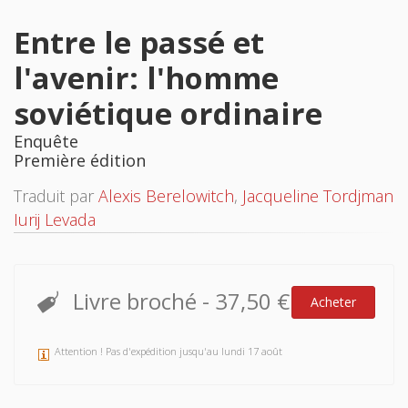
Entre le passé et
l'avenir: l'homme
soviétique ordinaire
Enquête
Première édition
Traduit par
Alexis Berelowitch
,
Jacqueline Tordjman
Iurij Levada
Livre broché
-
37,50 €
Acheter
Attention ! Pas d'expédition jusqu'au lundi 17 août