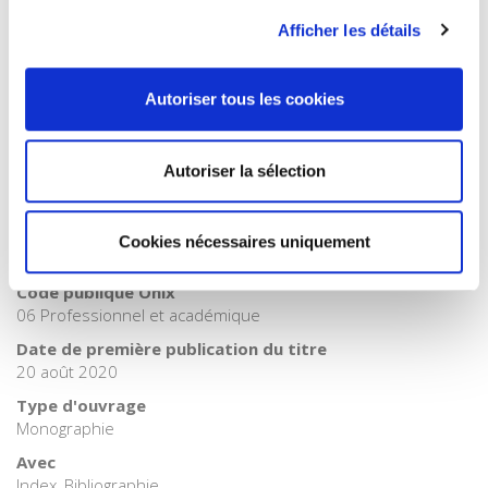
Internet Hierarchy
>
Monde & sociétés
>
Asie
Afficher les détails
Catégorie (éditeur)
Internet Hierarchy
>
Géopolitique
>
Relations internationales
Catégorie (éditeur)
Autoriser tous les cookies
Internet Hierarchy
>
International
BISAC Subject Heading
Autoriser la sélection
POL000000 POLITICAL SCIENCE > POL011000 POLITICAL
SCIENCE / International Relations
BIC subject category (UK)
Cookies nécessaires uniquement
JN Education
Code publique Onix
06 Professionnel et académique
Date de première publication du titre
20 août 2020
Type d'ouvrage
Monographie
Avec
Index, Bibliographie