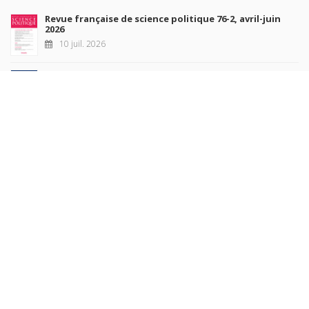
Revue française de science politique 76-2, avril-juin
2026
10 juil. 2026
Revue française de sociologie 66 3/4, juillet-décembre
2026
7 juil. 2026
Sociétés contemporaines 139, 2025
6 juil. 2026
Raisons politiques 102, mai 2026
23 juin 2026
plus de titres
Rechercher