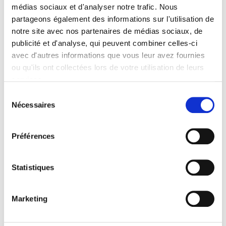
Formats
médias sociaux et d'analyser notre trafic. Nous
partageons également des informations sur l'utilisation de
Presse
notre site avec nos partenaires de médias sociaux, de
publicité et d'analyse, qui peuvent combiner celles-ci
Sommaire
avec d'autres informations que vous leur avez fournies
ou qu'ils ont collectées lors de votre utilisation de leurs
services.
Spécifications
Sélection
Nécessaires
du
Éditeur
consentement
Presses de Sciences Po
Préférences
Auteur
Alessia Lo Porto-Lefébure
Collection
Statistiques
Académique
Langue
Marketing
français
Catégorie (éditeur)