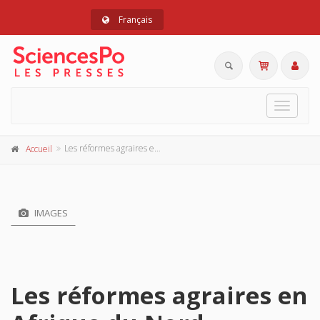
Français
Toggle
navigat
Les réformes agraires en Afrique du Nord
Accueil
IMAGES
Les réformes agraires en