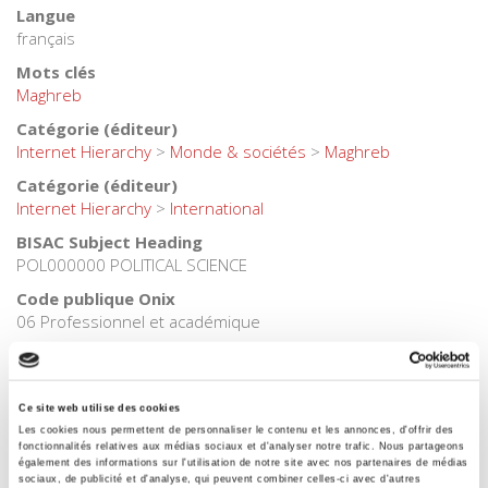
Langue
français
Mots clés
Maghreb
Catégorie (éditeur)
Internet Hierarchy
>
Monde & sociétés
>
Maghreb
Catégorie (éditeur)
Internet Hierarchy
>
International
BISAC Subject Heading
POL000000 POLITICAL SCIENCE
Code publique Onix
06 Professionnel et académique
CLIL (Version 2013-2019 )
3283 SCIENCES POLITIQUES
Date de première publication du titre
Ce site web utilise des cookies
1964
Les cookies nous permettent de personnaliser le contenu et les annonces, d'offrir des
fonctionnalités relatives aux médias sociaux et d'analyser notre trafic. Nous partageons
Code Identifiant de classement sujet
également des informations sur l'utilisation de notre site avec nos partenaires de médias
sociaux, de publicité et d'analyse, qui peuvent combiner celles-ci avec d'autres