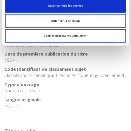
Autoriser tous les cookies
BISAC Subject Heading
POL000000 POLITICAL SCIENCE
Autoriser la sélection
Code publique Onix
06 Professionnel et académique
Cookies nécessaires uniquement
CLIL (Version 2013-2019 )
3283 SCIENCES POLITIQUES
Date de première publication du titre
1994
Code Identifiant de classement sujet
Classification thématique Thema: Politique et gouvernement
Type d'ouvrage
Numéro de revue
Langue originale
anglais