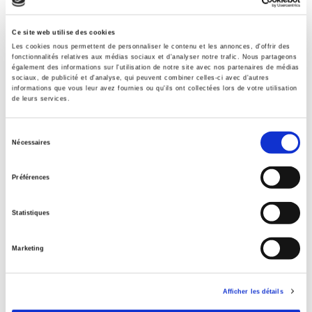
Ce site web utilise des cookies
Éditeur
Les cookies nous permettent de personnaliser le contenu et les annonces, d'offrir des
Presses de Sciences Po
fonctionnalités relatives aux médias sociaux et d'analyser notre trafic. Nous partageons
également des informations sur l'utilisation de notre site avec nos partenaires de médias
Revue
sociaux, de publicité et d'analyse, qui peuvent combiner celles-ci avec d'autres
informations que vous leur avez fournies ou qu'ils ont collectées lors de votre utilisation
20 & 21. Revue d'histoire
de leurs services.
ISSN
02941759
Sélection
Nécessaires
Langue
du
français
consentement
Préférences
Mots clés
Guerre 1914-1918
Statistiques
Catégorie (éditeur)
Internet Hierarchy
>
Domaine histoire
>
Histoire par période
Marketing
Catégorie (éditeur)
Internet Hierarchy
>
Domaine histoire
Afficher les détails
Catégorie (éditeur)
Internet Hierarchy
>
Histoire