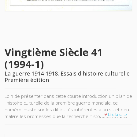
Vingtième Siècle 41
(1994-1)
La guerre 1914-1918. Essais d'histoire culturelle
Première édition
Loin de présenter dans cette courte introduction un bilan de
l'histoire culturelle de la première guerre mondiale, ce
numéro insiste sur les difficultés inhérentes à un sujet neuf
Lire la suite
malgré les promesses que la recherche historique actuelle
recèle pour le futur.
Dans les textes que nous présentons, certains considèrent