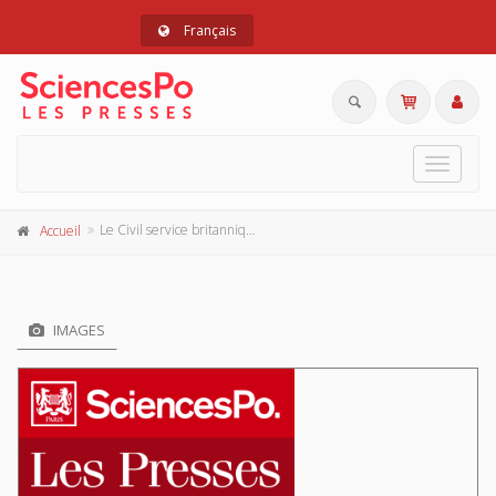
Français
Toggle
navigat
Le Civil service britannique
Accueil
IMAGES