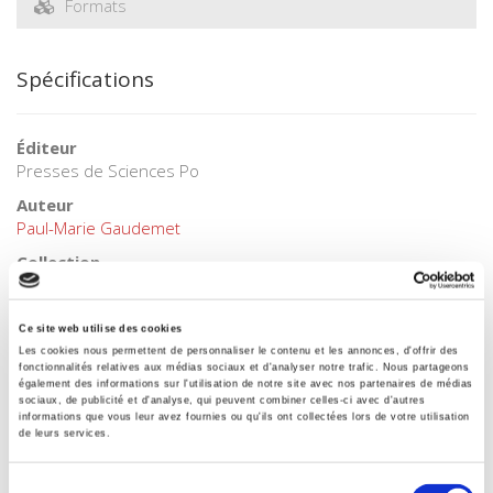
Formats
Spécifications
Éditeur
Presses de Sciences Po
Auteur
Paul-Marie Gaudemet
Collection
Académique
Langue
Ce site web utilise des cookies
français
Les cookies nous permettent de personnaliser le contenu et les annonces, d'offrir des
fonctionnalités relatives aux médias sociaux et d'analyser notre trafic. Nous partageons
Mots clés
également des informations sur l'utilisation de notre site avec nos partenaires de médias
Grande-Bretagne
sociaux, de publicité et d'analyse, qui peuvent combiner celles-ci avec d'autres
informations que vous leur avez fournies ou qu'ils ont collectées lors de votre utilisation
Catégorie (éditeur)
de leurs services.
Internet Hierarchy
>
Europe
>
Pays Européens
Catégorie (éditeur)
Sélection