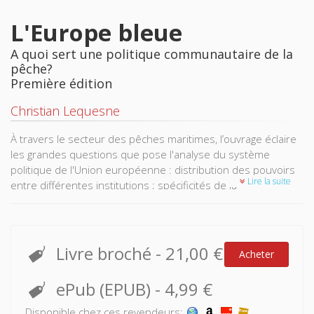
L'Europe bleue
A quoi sert une politique communautaire de la
pêche?
Première édition
Christian Lequesne
À travers le secteur des pêches maritimes, l’ouvrage éclaire
les grandes questions que pose l'analyse du système
politique de l'Union européenne : distribution des pouvoirs
Lire la suite
entre différentes institutions ; spécificités de la
représentation européenne des corporatismes nationaux et
locaux ; régulation et expertise comme modes opératoires
de la décision ; processus de légitimation dans un système
politique contesté ; positionnement de l'Union européenne
Livre broché
-
21,00 €
Acheter
en tant qu'acteur de la scène mondiale.
ePub (EPUB)
-
4,99 €
Disponible chez ces revendeurs: