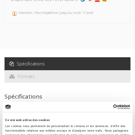
Attention ! Pas d'expédition jusqu'au lundi 17 août
Spécifications
Formats
Spécifications
Éditeur
Presses de Sciences Po
Ce site web utilise des cookies
Les cookies nous permettent de personnaliser le contenu et les annonces, d'offrir des
Auteur
fonctionnalités relatives aux médias sociaux et d'analyser notre trafic. Nous partageons