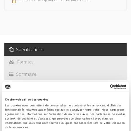
des instruments de l'action publique locale
Spécifications
Formats
Sommaire
Spécifications
Ce site web utilise des cookies
Les cookies nous permettent de personnaliser le contenu et les annonces, d'offrir des
fonctionnalités relatives aux médias sociaux et d'analyser notre trafic. Nous partageons
Éditeur
également des informations sur l'utilisation de notre site avec nos partenaires de médias
Presses de Sciences Po
sociaux, de publicité et d'analyse, qui peuvent combiner celles-ci avec d'autres
informations que vous leur avez fournies ou qu'ils ont collectées lors de votre utilisation
Auteur
de leurs services.