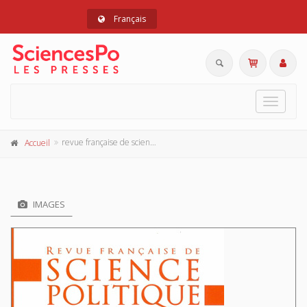
Français
Toggle
navigat
revue française de science politique 61-6, décembre 2011
Accueil
IMAGES