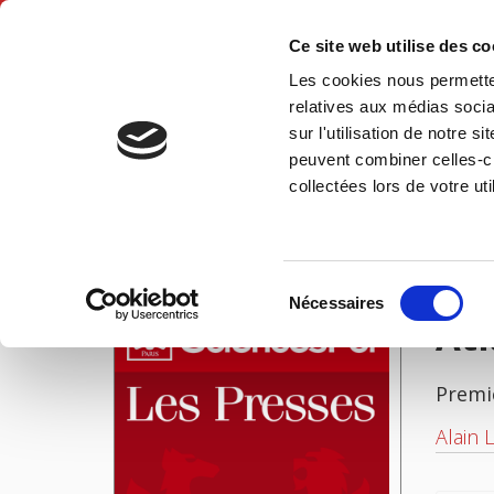
Ce site web utilise des c
Les cookies nous permetten
Accue
relatives aux médias socia
sur l'utilisation de notre 
peuvent combiner celles-ci
Atlas de l'élection présidentielle de décembre 1965
Accueil
collectées lors de votre uti
IMAGES
Sélection
Nécessaires
du
Atl
consentement
Premi
Alain 