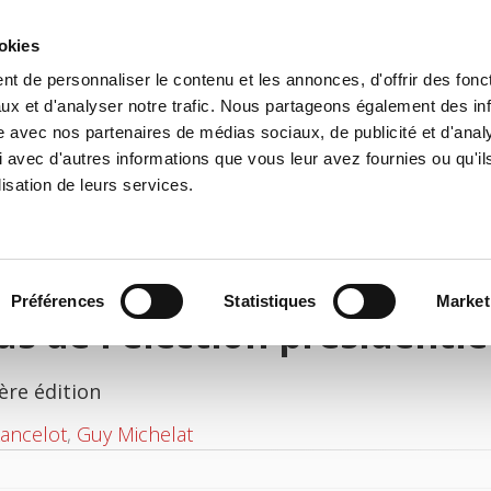
ookies
t de personnaliser le contenu et les annonces, d'offrir des fonct
il
Environnement
Histoire
International
ux et d'analyser notre trafic. Nous partageons également des in
site avec nos partenaires de médias sociaux, de publicité et d'anal
 avec d'autres informations que vous leur avez fournies ou qu'il
lisation de leurs services.
Préférences
Statistiques
Market
as de l'élection présidenti
ère édition
Lancelot
,
Guy Michelat