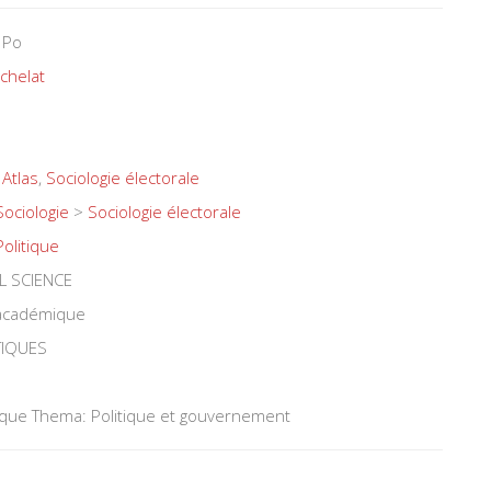
 Po
chelat
,
Atlas
,
Sociologie électorale
Sociologie
>
Sociologie électorale
Politique
L SCIENCE
 académique
TIQUES
tique Thema: Politique et gouvernement