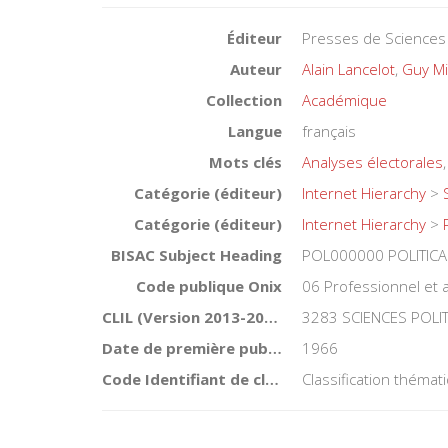
Éditeur
Presses de Sciences
Auteur
Alain Lancelot
,
Guy Mi
Collection
Académique
Langue
français
Mots clés
Analyses électorales
Catégorie (éditeur)
Internet Hierarchy
>
Catégorie (éditeur)
Internet Hierarchy
>
BISAC Subject Heading
POL000000 POLITICA
Code publique Onix
06 Professionnel et
CLIL (Version 2013-2019 )
3283 SCIENCES POLI
Date de première publication du titre
1966
Code Identifiant de classement sujet
Classification théma