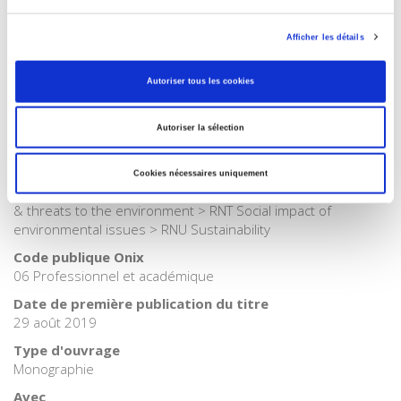
Internet Hierarchy
>
Environnement
Afficher les détails
Catégorie (éditeur)
Internet Hierarchy
>
Géopolitique
Autoriser tous les cookies
BISAC Subject Heading
SOC000000 SOCIAL SCIENCE > SCI026000 SCIENCE /
Environmental Science > SCI092000 SCIENCE / Global
Autoriser la sélection
Warming & Climate Change
BIC subject category (UK)
Cookies nécessaires uniquement
RN The environment > RNR Natural disasters > RNP Pollution
& threats to the environment > RNT Social impact of
environmental issues > RNU Sustainability
Code publique Onix
06 Professionnel et académique
Date de première publication du titre
29 août 2019
Type d'ouvrage
Monographie
Avec