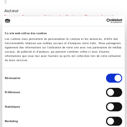
3
Auteur
François Gemenne
,
Aleksandar Rankovic
,
Thomas Ansart
,
Benoît Martin
,
Patrice Mitrano
,
Antoine Rio
Préface de
Ce site web utilise des cookies
Bruno Latour
Les cookies nous permettent de personnaliser le contenu et les annonces, d'offrir des
fonctionnalités relatives aux médias sociaux et d'analyser notre trafic. Nous partageons
Postface de
également des informations sur l'utilisation de notre site avec nos partenaires de médias
Jan Zalasiewicz
sociaux, de publicité et d'analyse, qui peuvent combiner celles-ci avec d'autres
informations que vous leur avez fournies ou qu'ils ont collectées lors de votre utilisation
Collection
de leurs services.
Atlas
Sélection
Langue
Nécessaires
français
du
consentement
Catégorie (éditeur)
Préférences
Internet Hierarchy
>
Géopolitique
>
Developpement /
durable
Statistiques
Catégorie (éditeur)
Internet Hierarchy
>
Géopolitique
>
Relations internationales
Marketing
Catégorie (éditeur)