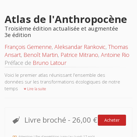
Atlas de l'Anthropocène
Troisième édition actualisée et augmentée
3e édition
François Gemenne
,
Aleksandar Rankovic
,
Thomas
Ansart
,
Benoît Martin
,
Patrice Mitrano
,
Antoine Rio
Préface de
Bruno Latour
Voici le premier atlas réunissant l'ensemble des
données sur les transformations écologiques de notre
temps
Lire la suite
Livre broché
-
26,00 €
Acheter
Attention ! Pas d'expédition jusqu'au lundi 17 août