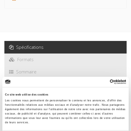
Spécifications
Formats
Sommaire
Spécifications
Ce site web utilise des cookies
Les cookies nous permettent de personnaliser le contenu et les annonces, d'offrir des
fonctionnalités relatives aux médias sociaux et d'analyser notre trafic. Nous partageons
Éditeur
également des informations sur l'utilisation de notre site avec nos partenaires de médias
sociaux, de publicité et d'analyse, qui peuvent combiner celles-ci avec d'autres
Presses de Sciences Po
informations que vous leur avez fournies ou qu'ils ont collectées lors de votre utilisation
de leurs services.
Auteur
Bernard Gournay