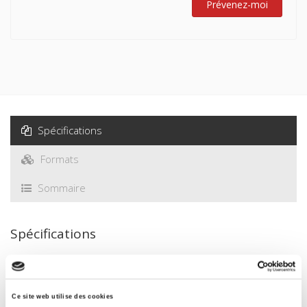
surprenant de découvrir, au terme de l'analyse, que le
Prévenez-moi
phénomène pouvoir est au centre d'un argument toujours
repris au point de constituer peut-être l'un des principes
d'unité de l'œuvre du sociologue. Indéniable modernité
d'une pensée jugée, à tort, prématurément défraîchie...
Spécifications
Formats
Sommaire
Spécifications
Éditeur
Presses de Sciences Po
Ce site web utilise des cookies