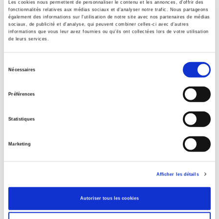
Co-éditeur
Les cookies nous permettent de personnaliser le contenu et les annonces, d'offrir des
fonctionnalités relatives aux médias sociaux et d'analyser notre trafic. Nous partageons
Presses de l'Université de Montréal
également des informations sur l'utilisation de notre site avec nos partenaires de médias
sociaux, de publicité et d'analyse, qui peuvent combiner celles-ci avec d'autres
Auteur
informations que vous leur avez fournies ou qu'ils ont collectées lors de votre utilisation
Bernard Lacroix
de leurs services.
Collection
Académique
Sélection
Nécessaires
du
Langue
consentement
français
Préférences
Catégorie (éditeur)
Internet Hierarchy
>
Sociologie
>
Sociologie générale
Statistiques
Catégorie (éditeur)
Internet Hierarchy
>
Société
Marketing
BISAC Subject Heading
POL000000 POLITICAL SCIENCE
Afficher les détails
Code publique Onix
06 Professionnel et académique
Autoriser tous les cookies
CLIL (Version 2013-2019 )
3283 SCIENCES POLITIQUES