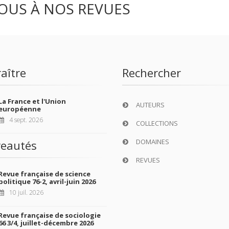
OUS À NOS REVUES
aître
Rechercher
La France et l'Union
AUTEURS
européenne
4 sept. 2026
COLLECTIONS
DOMAINES
eautés
REVUES
Revue française de science
politique 76-2, avril-juin 2026
10 juil. 2026
Revue française de sociologie
66 3/4, juillet-décembre 2026