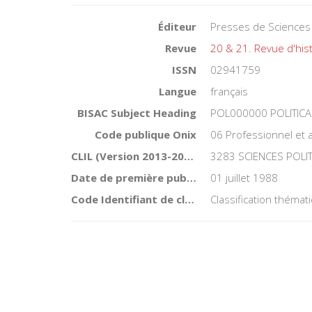
Éditeur
Presses de Sciences
Revue
20 & 21. Revue d'his
ISSN
02941759
Langue
français
BISAC Subject Heading
POL000000 POLITICA
Code publique Onix
06 Professionnel et
CLIL (Version 2013-2019 )
3283 SCIENCES POLI
Date de première publication du titre
01 juillet 1988
Code Identifiant de classement sujet
Classification théma