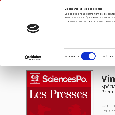
Ce site web utilise des cookies
Les cookies nous permettent de personnalis
Nous partageons également des informations
combiner celles-ci avec d'autres informatio
Accue
Vingtième Siècle 19 (1988-3)
Accueil
Sélection
Nécessaires
Préférence
du
IMAGES
consentement
Vin
Spécia
Premi
Ce numé
Vous po