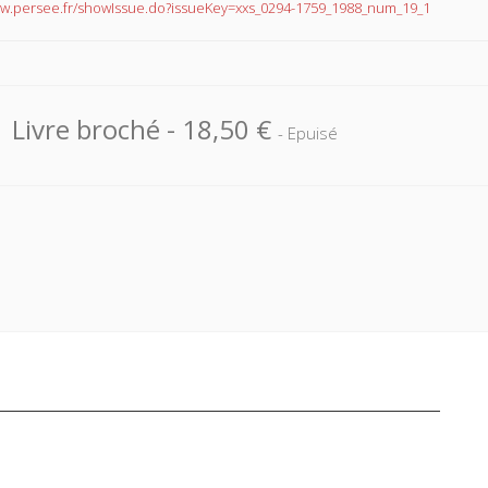
ww.persee.fr/showIssue.do?issueKey=xxs_0294-1759_1988_num_19_1
Livre broché
-
18,50 €
- Epuisé