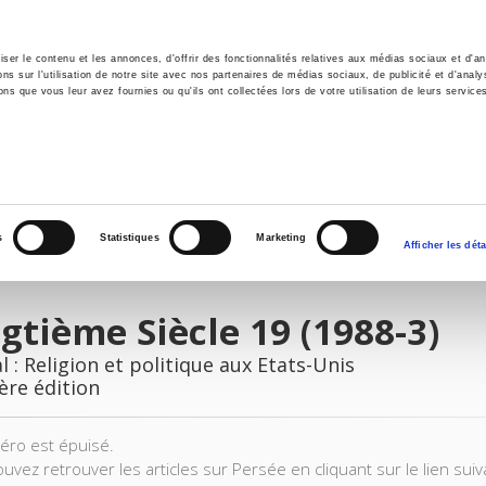
er le contenu et les annonces, d'offrir des fonctionnalités relatives aux médias sociaux et d'ana
 sur l'utilisation de notre site avec nos partenaires de médias sociaux, de publicité et d'analy
ns que vous leur avez fournies ou qu'ils ont collectées lors de votre utilisation de leurs service
il
Environnement
Histoire
International
s
Statistiques
Marketing
Afficher les déta
gtième Siècle 19 (1988-3)
l : Religion et politique aux Etats-Unis
ère édition
ro est épuisé.
uvez retrouver les articles sur Persée en cliquant sur le lien suiv