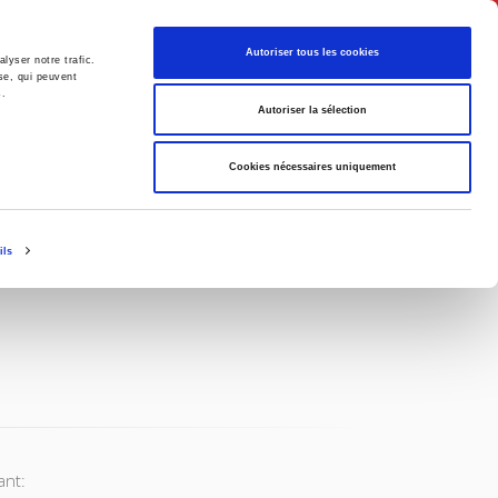
Français
Autoriser tous les cookies
lyser notre trafic.
se, qui peuvent
s.
Politique
Société
Autoriser la sélection
Cookies nécessaires uniquement
ils
ant: