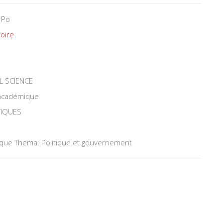
 Po
toire
L SCIENCE
 académique
TIQUES
tique Thema: Politique et gouvernement