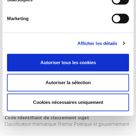
Catégorie (éditeur)
Internet Hierarchy
>
Monde & sociétés
Marketing
Catégorie (éditeur)
Internet Hierarchy
>
Politique
Catégorie (éditeur)
Afficher les détails
Internet Hierarchy
>
Société
BISAC Subject Heading
POL000000 POLITICAL SCIENCE
Autoriser tous les cookies
Code publique Onix
01 Grand public
Autoriser la sélection
CLIL (Version 2013-2019 )
3283 SCIENCES POLITIQUES
Date de première publication du titre
Cookies nécessaires uniquement
15 juin 2007
Code Identifiant de classement sujet
Classification thématique Thema: Politique et gouvernement