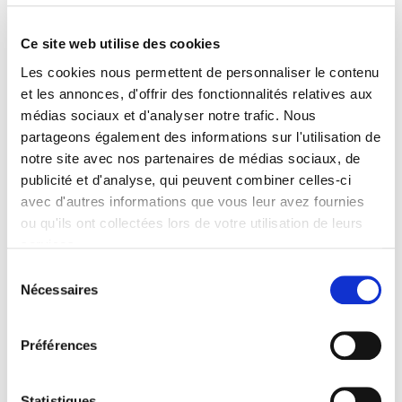
Auteur
Florence Faucher
,
Patrick Le Galès
Ce site web utilise des cookies
Collection
Nouveaux Débats
Les cookies nous permettent de personnaliser le contenu
et les annonces, d'offrir des fonctionnalités relatives aux
Langue
français
médias sociaux et d'analyser notre trafic. Nous
partageons également des informations sur l'utilisation de
Mots clés
notre site avec nos partenaires de médias sociaux, de
Europe
,
Gouvernance
,
Grande-Bretagne
,
Partis politiques
publicité et d'analyse, qui peuvent combiner celles-ci
Catégorie (éditeur)
avec d'autres informations que vous leur avez fournies
Internet Hierarchy
>
Science politique
>
Gouvernances
ou qu'ils ont collectées lors de votre utilisation de leurs
Catégorie (éditeur)
services.
Internet Hierarchy
>
Domaines
>
Gouvernances
Sélection
Catégorie (éditeur)
Nécessaires
du
Internet Hierarchy
>
Europe
>
Pays Européens
consentement
Catégorie (éditeur)
Préférences
Internet Hierarchy
>
Europe
Catégorie (éditeur)
Internet Hierarchy
>
International
Statistiques