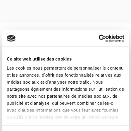
habitants de bidonvilles et victimes de la répression au
Maroc, ainsi que militants du Secours catholique en France.
Spécifications
Formats
Ce site web utilise des cookies
Sommaire
Les cookies nous permettent de personnaliser le contenu
et les annonces, d'offrir des fonctionnalités relatives aux
Spécifications
médias sociaux et d'analyser notre trafic. Nous
partageons également des informations sur l'utilisation de
notre site avec nos partenaires de médias sociaux, de
Éditeur
publicité et d'analyse, qui peuvent combiner celles-ci
Presses de Sciences Po
avec d'autres informations que vous leur avez fournies
Auteur
ou qu'ils ont collectées lors de votre utilisation de leurs
Revue
services.
Critique internationale