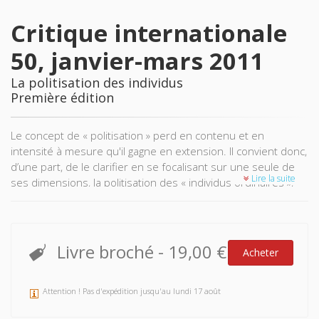
Critique internationale
50, janvier-mars 2011
La politisation des individus
Première édition
Le concept de « politisation » perd en contenu et en
intensité à mesure qu'il gagne en extension. Il convient donc,
d’une part, de le clarifier en se focalisant sur une seule de
Lire la suite
ses dimensions, la politisation des « individus ordinaires »,
d’autre part, de restituer le dialogue entre des chercheurs
dont les usages de cette notion sont très diversifiés, tant
par les objets qu’ils étudient que par les méthodes et les
traditions théoriques qu’ils mobilisent.
Livre broché
-
19,00 €
Acheter
Cette entreprise de décloisonnement et d’hybridation
s’applique ici à des populations hétérogènes : villageois
noirs-marrons et amérindiens en Guyane française,
Attention ! Pas d'expédition jusqu'au lundi 17 août
étudiants en Turquie, membres d’associations de quartier,