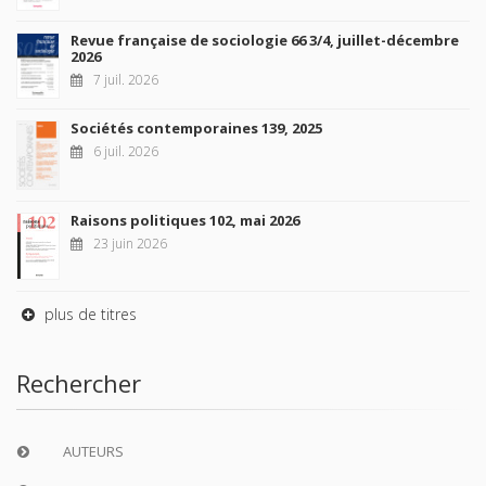
à la transmission des savoirs et des idées
continuer
CONTACTS
FOREIGN RIGHTS
POUR LES LIBRAIRES
CONDITIONS GÉNÉRALES
MON COMPTE
À paraître
La France et l'Union européenne
4 sept. 2026
Nouveautés