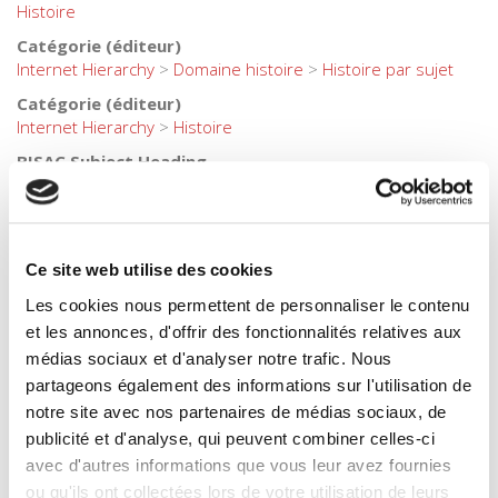
Spécifications
Formats
Ce site web utilise des cookies
Spécifications
Les cookies nous permettent de personnaliser le contenu
et les annonces, d'offrir des fonctionnalités relatives aux
Éditeur
médias sociaux et d'analyser notre trafic. Nous
Presses de Sciences Po
partageons également des informations sur l'utilisation de
Auteur
notre site avec nos partenaires de médias sociaux, de
Yves Schemeil
publicité et d'analyse, qui peuvent combiner celles-ci
Collection
avec d'autres informations que vous leur avez fournies
Académique
ou qu'ils ont collectées lors de votre utilisation de leurs