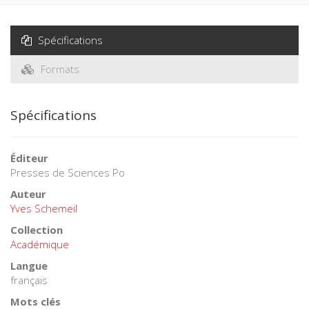
La politique dans
l'Ancien Orient
Première édition
Yves Schemeil
L'Égypte et la Mésopotamie connaissaient les règles du
débat public contradictoire, le vote, la représentation, le
contrat social.
Lire la suite
Livre broché
-
31,00 €
Acheter
Attention ! Pas d'expédition jusqu'au lundi 17 août