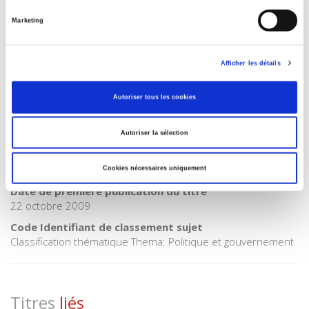
Catégorie (éditeur)
Marketing
Internet Hierarchy
>
International
Catégorie (éditeur)
Internet Hierarchy
>
Politique
Afficher les détails
BISAC Subject Heading
POL000000 POLITICAL SCIENCE
Autoriser tous les cookies
Code publique Onix
06 Professionnel et académique
Autoriser la sélection
CLIL (Version 2013-2019 )
3283 SCIENCES POLITIQUES
Cookies nécessaires uniquement
Date de première publication du titre
22 octobre 2009
Code Identifiant de classement sujet
Classification thématique Thema: Politique et gouvernement
Titres
liés