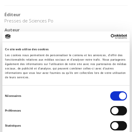
Éditeur
Presses de Sciences Po
Auteur
Renaud Dehousse
Collection
Ce site web utilise des cookies
Les Manuels
Les cookies nous permettent de personnaliser le contenu et les annonces, d'offrir des
Langue
fonctionnalités relatives aux médias sociaux et d'analyser notre trafic. Nous partageons
également des informations sur l'utilisation de notre site avec nos partenaires de médias
français
sociaux, de publicité et d'analyse, qui peuvent combiner celles-ci avec d'autres
informations que vous leur avez fournies ou qu'ils ont collectées lors de votre utilisation
Catégorie (éditeur)
de leurs services.
Internet Hierarchy
>
CONCOURS
>
Agrégation Histoire
Catégorie (éditeur)
Sélection
Internet Hierarchy
>
Europe
>
Politiques européennes
Nécessaires
du
Catégorie (éditeur)
consentement
Préférences
Internet Hierarchy
>
Europe
Catégorie (éditeur)
Statistiques
Internet Hierarchy
>
Histoire