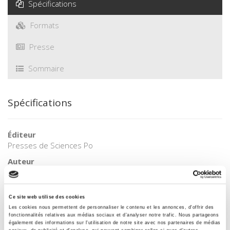
Spécifications
Formats
Presse
Sommaire
Spécifications
Éditeur
Presses de Sciences Po
Auteur
Denis Chartier
,
Estienne Rodary
Avec
Frédéric Alexandre
,
Aziz Ballouche
,
Simon P. J. Batterbury
,
Ce site web utilise des cookies
Farid Benhammou
,
David Blanchon
,
Frédérique Blot
,
Les cookies nous permettent de personnaliser le contenu et les annonces, d'offrir des
fonctionnalités relatives aux médias sociaux et d'analyser notre trafic. Nous partageons
Sébastien Caillault
,
Pierre-Olivier Garcia
,
Emmanuèle Gautier
,
également des informations sur l'utilisation de notre site avec nos partenaires de médias