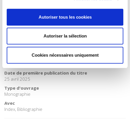
Catégorie (éditeur)
Internet Hierarchy
>
Histoire
BISAC Subject Heading
Autoriser tous les cookies
EDU000000 EDUCATION > HIS000000 HISTORY > HIS037030
HISTORY / Modern
Autoriser la sélection
BIC subject category (UK)
JN Education > HB History > HBLW 20th century history: c
1900 to c 2000
Cookies nécessaires uniquement
Code publique Onix
06 Professionnel et académique
Date de première publication du titre
25 avril 2025
Type d'ouvrage
Monographie
Avec
Index, Bibliographie