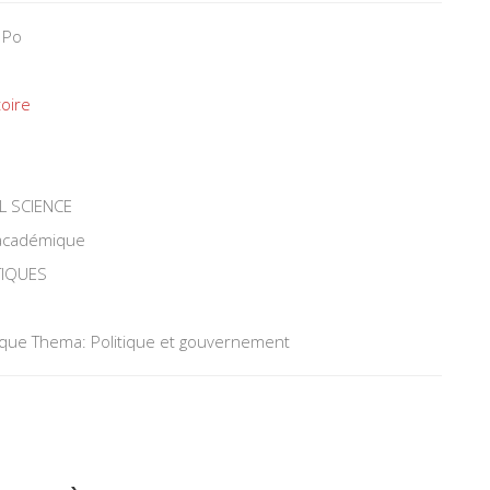
 Po
toire
L SCIENCE
 académique
TIQUES
tique Thema: Politique et gouvernement