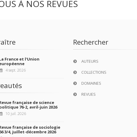
OUS À NOS REVUES
aître
Rechercher
La France et l'Union
AUTEURS
européenne
4 sept. 2026
COLLECTIONS
DOMAINES
eautés
REVUES
Revue française de science
politique 76-2, avril-juin 2026
10 juil. 2026
Revue française de sociologie
66 3/4, juillet-décembre 2026