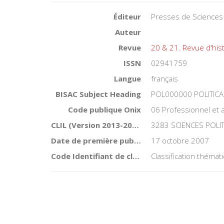
Éditeur
Presses de Sciences
Auteur
Revue
20 & 21. Revue d'his
ISSN
02941759
Langue
français
BISAC Subject Heading
POL000000 POLITICA
Code publique Onix
06 Professionnel et
CLIL (Version 2013-2019 )
3283 SCIENCES POLI
Date de première publication du titre
17 octobre 2007
Code Identifiant de classement sujet
Classification théma