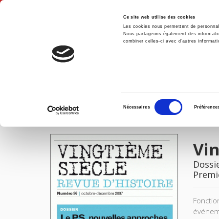
Ce site web utilise des cookies
Les cookies nous permettent de personnalis
Nous partageons également des informations
combiner celles-ci avec d'autres informatio
Accue
Vingtième Siècle 96 (2007-4)
Accueil
Sélection
Nécessaires
Préférence
du
IMAGES
consentement
Vin
Dossie
Premi
Fonctio
événeme