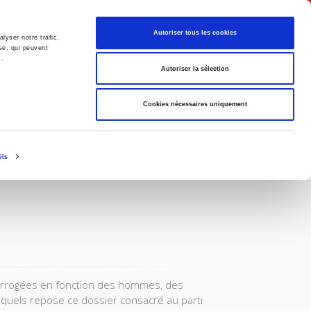
Français
Autoriser tous les cookies
lyser notre trafic.
se, qui peuvent
s.
Politique
Société
Autoriser la sélection
Cookies nécessaires uniquement
ils
nterrogées en fonction des hommes, des
esquels repose ce dossier consacré au parti