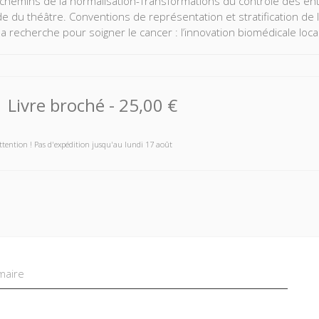
 chemins de la normalisation-Transformations du contrôle des ent
e du théâtre. Conventions de représentation et stratification de 
 la recherche pour soigner le cancer : l’innovation biomédicale loc
Livre broché
-
25,00 €
ttention ! Pas d'expédition jusqu'au lundi 17 août
aire