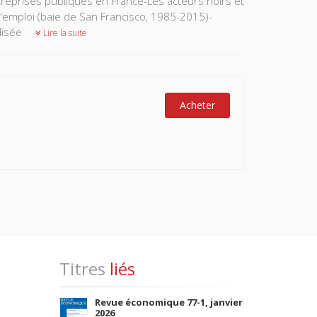
reprises publiques en France-Les acteurs noirs et
l'emploi (baie de San Francisco, 1985-2015)-
alisée
Lire la suite
Acheter
Titres
liés
Revue économique 77-1, janvier
2026