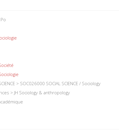
 Po
ociologie
Société
Sociologie
CIENCE > SOC026000 SOCIAL SCIENCE / Sociology
iences > JH Sociology & anthropology
 académique