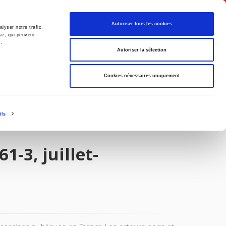
Français
Autoriser tous les cookies
lyser notre trafic.
se, qui peuvent
s.
Politique
Société
Autoriser la sélection
Cookies nécessaires uniquement
ils
1-3, juillet-