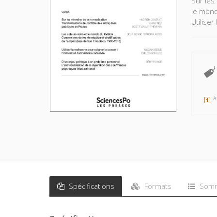
Sur les
le mond
Utiliser
A
Spécifications
Formats
Somm