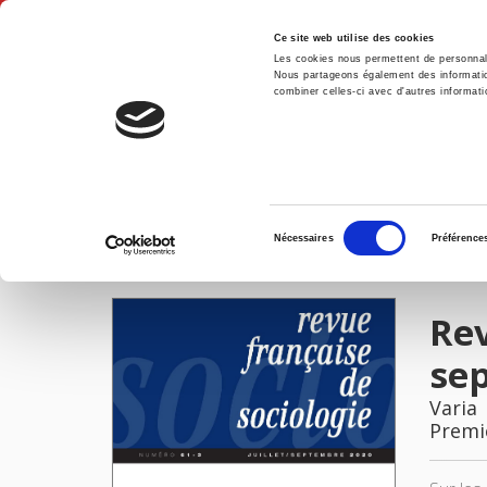
Ce site web utilise des cookies
Les cookies nous permettent de personnalis
Nous partageons également des informations
combiner celles-ci avec d'autres informatio
Accue
Revue française de sociologie 61-3, juillet-septembre 2020
Accueil
Sélection
Nécessaires
Préférence
du
IMAGES
consentement
Rev
se
Varia
Premi