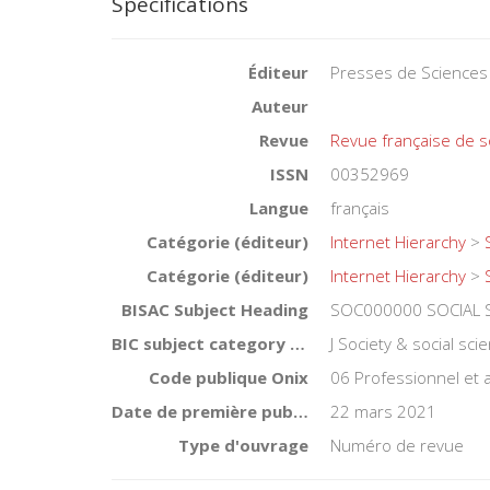
Spécifications
Éditeur
Presses de Sciences
Auteur
Revue
Revue française de s
ISSN
00352969
Langue
français
Catégorie (éditeur)
Internet Hierarchy
>
Catégorie (éditeur)
Internet Hierarchy
>
BISAC Subject Heading
SOC000000 SOCIAL S
BIC subject category (UK)
J Society & social sc
Code publique Onix
06 Professionnel et
Date de première publication du titre
22 mars 2021
Type d'ouvrage
Numéro de revue