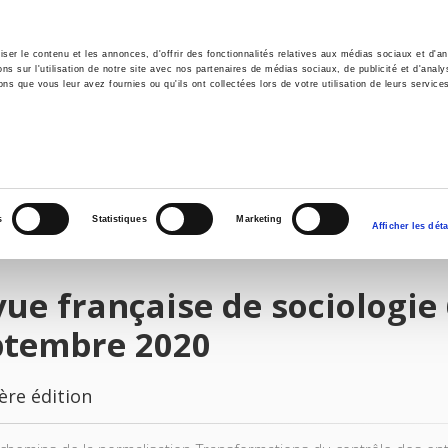
er le contenu et les annonces, d'offrir des fonctionnalités relatives aux médias sociaux et d'ana
 sur l'utilisation de notre site avec nos partenaires de médias sociaux, de publicité et d'analy
ns que vous leur avez fournies ou qu'ils ont collectées lors de votre utilisation de leurs service
il
Environnement
Histoire
International
s
Statistiques
Marketing
Afficher les déta
ue française de sociologie 6
ptembre 2020
ère édition