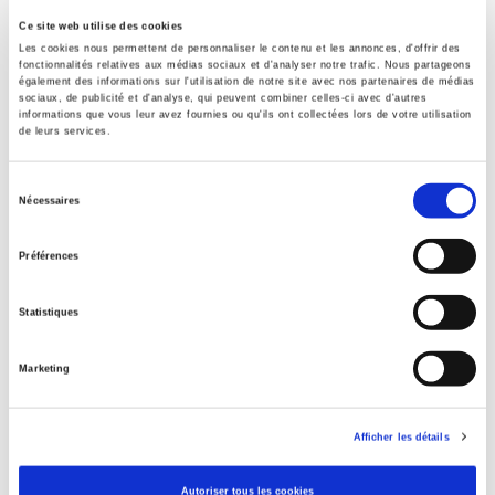
Ce site web utilise des cookies
Sommaire
Les cookies nous permettent de personnaliser le contenu et les annonces, d'offrir des
fonctionnalités relatives aux médias sociaux et d'analyser notre trafic. Nous partageons
également des informations sur l'utilisation de notre site avec nos partenaires de médias
sociaux, de publicité et d'analyse, qui peuvent combiner celles-ci avec d'autres
Spécifications
informations que vous leur avez fournies ou qu'ils ont collectées lors de votre utilisation
de leurs services.
Éditeur
Sélection
Nécessaires
Presses de Sciences Po
du
Auteur
consentement
Préférences
Revue
Revue française de sociologie
Statistiques
ISSN
00352969
Marketing
Langue
français
Afficher les détails
Catégorie (éditeur)
Internet Hierarchy
>
Sociologie
>
Sociologie générale
Autoriser tous les cookies