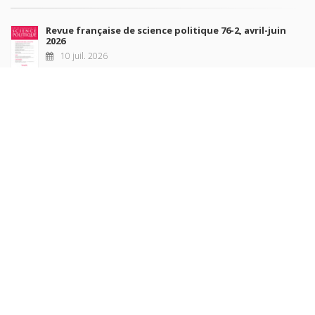
Revue française de science politique 76-2, avril-juin
2026
10 juil. 2026
Revue française de sociologie 66 3/4, juillet-décembre
2026
7 juil. 2026
Sociétés contemporaines 139, 2025
6 juil. 2026
Raisons politiques 102, mai 2026
23 juin 2026
plus de titres
Rechercher