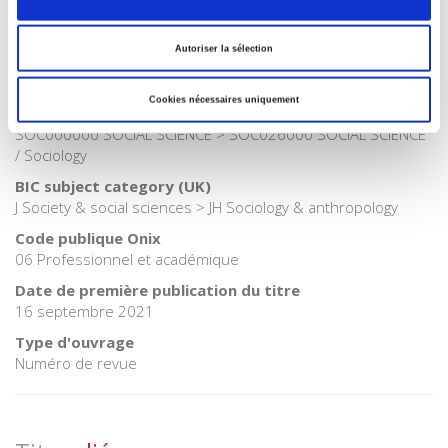
Catégorie (éditeur)
Internet Hierarchy
>
Société
Autoriser la sélection
Catégorie (éditeur)
Internet Hierarchy
>
Sociologie
Cookies nécessaires uniquement
BISAC Subject Heading
SOC000000 SOCIAL SCIENCE > SOC026000 SOCIAL SCIENCE
/ Sociology
BIC subject category (UK)
J Society & social sciences > JH Sociology & anthropology
Code publique Onix
06 Professionnel et académique
Date de première publication du titre
16 septembre 2021
Type d'ouvrage
Numéro de revue