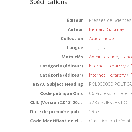
Spécifications
Éditeur
Presses de Sciences
Auteur
Bernard Gournay
Collection
Académique
Langue
français
Mots clés
Administration
,
Franc
Catégorie (éditeur)
Internet Hierarchy
>
Catégorie (éditeur)
Internet Hierarchy
>
BISAC Subject Heading
POL000000 POLITICA
Code publique Onix
06 Professionnel et
CLIL (Version 2013-2019 )
3283 SCIENCES POLI
Date de première publication du titre
1967
Code Identifiant de classement sujet
Classification théma