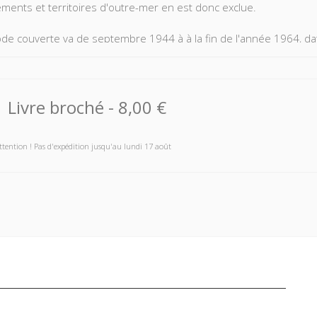
ments et territoires d'outre-mer en est donc exclue.
ode couverte va de septembre 1944 à à la fin de l'année 1964, dat
lement. Comme mentionnés dans le Tome 1, il s'agit d'une bibliogr
ographie est divisée en trois parties, d'importance inégale : la premiè
insi qu'aux problèmes posés par la réforme régionale; la second
Livre broché
-
8,00 €
vités locales ainsi que les établissements publics nationaux dont le
orte aux services extérieurs de l'État.
ttention ! Pas d'expédition jusqu'au lundi 17 août