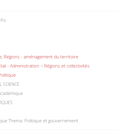
 Po
e
,
Régions - aménagement du territoire
Etat - Administration
>
Régions et collectivités
Politique
L SCIENCE
 académique
TIQUES
tique Thema: Politique et gouvernement