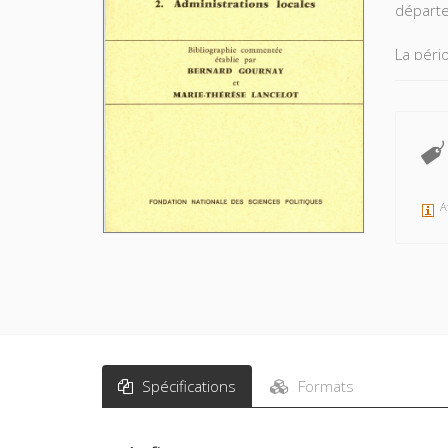
départe
La péri
dépouil
La bibli
sensu a
collecti
se rapp
A
Spécifications
Formats