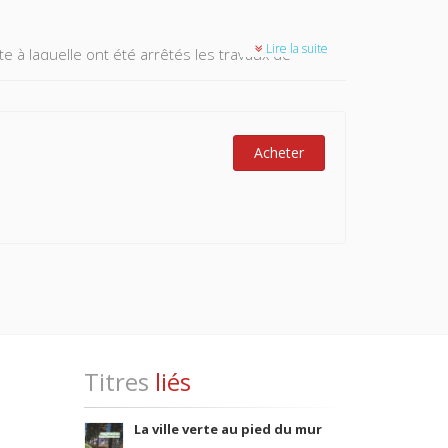
Lire la suite
e à laquelle ont été arrêtés les travaux de
aphie sélective.
re a trait aux collectivités territoriales stricto
e concerne les établissements publics des
Acheter
 champ d'action est localisé ; la troisième partie
Titres
liés
La ville verte au pied du mur