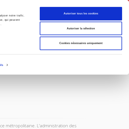
Français
Autoriser tous les cookies
lyser notre trafic.
se, qui peuvent
s.
Politique
Société
Autoriser la sélection
Cookies nécessaires uniquement
ils
ce métropolitaine. L'administration des