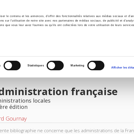
er le contenu et les annonces, d'offrir des fonctionnalités relatives aux médias sociaux et d'ana
 sur l'utilisation de notre site avec nos partenaires de médias sociaux, de publicité et d'analy
ns que vous leur avez fournies ou qu'ils ont collectées lors de votre utilisation de leurs service
il
Environnement
Histoire
International
s
Statistiques
Marketing
Afficher les déta
dministration française
inistrations locales
ère édition
rd Gournay
ente bibliographie ne concerne que les administrations de la Fran