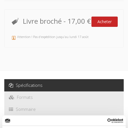
dimension politique. Constate-t-on l’émergence de nouveaux
cadres de valeurs ? Le rapport des jeunes à la démocratie,
au politique, au sentiment d’appartenance est-il homogène
Livre broché
-
17,00 €
Acheter
au sein de l’espace européen ? Est-il marqué par des
tendances communes à l’ensemble de l’Europe, ou bien
assiste-t-on à la confrontation de différents modèles
Attention ! Pas d'expédition jusqu'au lundi 17 août
propres à chaque pays ou groupe de pays ? Quelles sont les
interrelations entre tendance globale d’évolution et modèles
nationaux ? Telles sont quelques-unes des questions qui
ont guidé la réflexion de ce dossier.
Spécifications
Formats
Sommaire