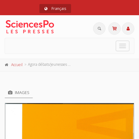
Français
Toggle
navigat
Agora débats/jeunesses 67, 2014
Accueil
IMAGES