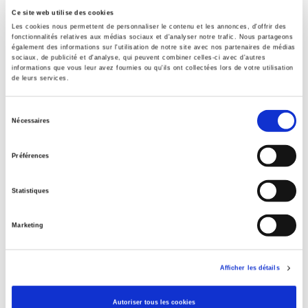
Spécifications
Ce site web utilise des cookies
Les cookies nous permettent de personnaliser le contenu et les annonces, d'offrir des
fonctionnalités relatives aux médias sociaux et d'analyser notre trafic. Nous partageons
Éditeur
également des informations sur l'utilisation de notre site avec nos partenaires de médias
Presses de Sciences Po
sociaux, de publicité et d'analyse, qui peuvent combiner celles-ci avec d'autres
informations que vous leur avez fournies ou qu'ils ont collectées lors de votre utilisation
Partie du titre
de leurs services.
Numéro 67
Sélection
Auteur
Nécessaires
du
Revue
consentement
Agora débats/jeunesses
Préférences
ISSN
12685666
Statistiques
Langue
français
Marketing
Catégorie (éditeur)
Internet Hierarchy
>
Europe
Afficher les détails
Catégorie (éditeur)
Internet Hierarchy
>
International
Autoriser tous les cookies