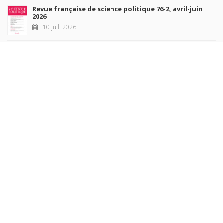
Revue française de science politique 76-2, avril-juin
2026
10 juil. 2026
Revue française de sociologie 66 3/4, juillet-décembre
2026
7 juil. 2026
Sociétés contemporaines 139, 2025
6 juil. 2026
Raisons politiques 102, mai 2026
23 juin 2026
plus de titres
Rechercher