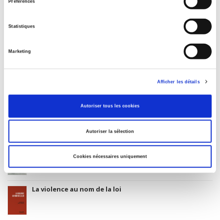
3283 SCIENCES POLITIQUES
Préférences
Date de première publication du titre
26 mai 2000
Statistiques
Code Identifiant de classement sujet
Classification thématique Thema: Politique et gouvernement
Marketing
Afficher les détails
Salariés en justice
Autoriser tous les cookies
Autoriser la sélection
Rome, promenades sociologiques
Cookies nécessaires uniquement
La violence au nom de la loi