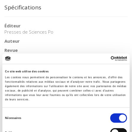
Spécifications
Éditeur
Presses de Sciences Po
Auteur
Revue
Revue économique
ISSN
00352764
Ce site web utilise des cookies
Les cookies nous permettent de personnaliser le contenu et les annonces, d'offrir des
Langue
fonctionnalités relatives aux médias sociaux et d'analyser notre trafic. Nous partageons
français
également des informations sur l'utilisation de notre site avec nos partenaires de médias
sociaux, de publicité et d'analyse, qui peuvent combiner celles-ci avec d'autres
BISAC Subject Heading
informations que vous leur avez fournies ou qu'ils ont collectées lors de votre utilisation
de leurs services.
POL000000 POLITICAL SCIENCE
Code publique Onix
Sélection
06 Professionnel et académique
Nécessaires
du
CLIL (Version 2013-2019 )
consentement