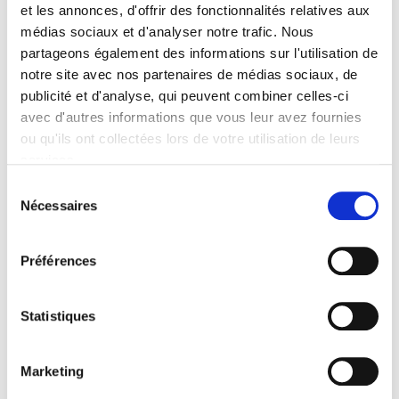
Sommaire
et les annonces, d'offrir des fonctionnalités relatives aux
médias sociaux et d'analyser notre trafic. Nous
partageons également des informations sur l'utilisation de
Spécifications
notre site avec nos partenaires de médias sociaux, de
publicité et d'analyse, qui peuvent combiner celles-ci
avec d'autres informations que vous leur avez fournies
Éditeur
Presses de Sciences Po
ou qu'ils ont collectées lors de votre utilisation de leurs
services.
Auteur
Bruno Palier
Sélection
Nécessaires
du
Collection
Références
consentement
Langue
Préférences
français
Catégorie (éditeur)
Statistiques
Internet Hierarchy
>
Etat - Administration
>
Finances
publiques
Catégorie (éditeur)
Marketing
Internet Hierarchy
>
Europe
>
Politiques européennes