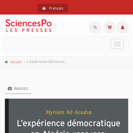
Français
Toggle
navigat
L'expérience démocratique en Algérie (1988-1992)
Accueil
IMAGES