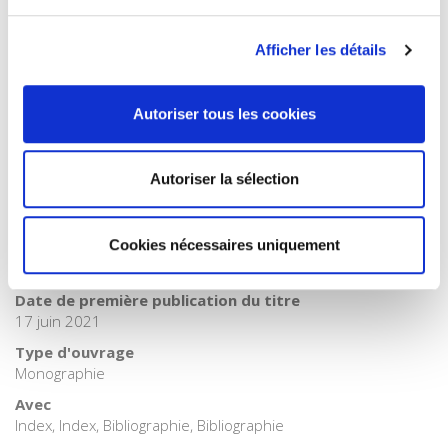
Catégorie (éditeur)
Internet Hierarchy
>
Science politique
Afficher les détails
Catégorie (éditeur)
Internet Hierarchy
>
Société
Autoriser tous les cookies
BISAC Subject Heading
POL000000 POLITICAL SCIENCE > POL028000 POLITICAL
SCIENCE / Public Policy
Autoriser la sélection
BIC subject category (UK)
J Society & social sciences > JP Politics & government
Cookies nécessaires uniquement
Code publique Onix
06 Professionnel et académique
Date de première publication du titre
17 juin 2021
Type d'ouvrage
Monographie
Avec
Index, Index, Bibliographie, Bibliographie