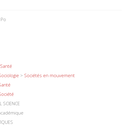
 Po
Santé
Sociologie
>
Sociétés en mouvement
Santé
Société
L SCIENCE
 académique
TIQUES