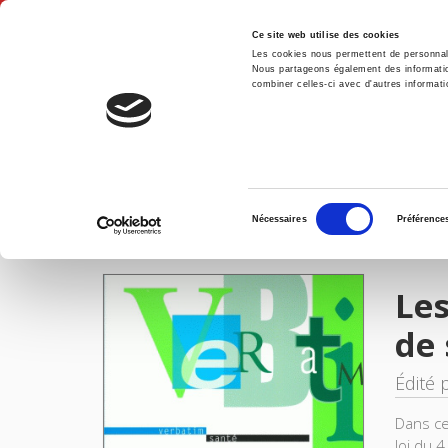
Ce site web utilise des cookies
Les cookies nous permettent de personnalis
Nous partageons également des informations
combiner celles-ci avec d'autres informatio
Accue
Les droits des malades et des usagers du système de santé, une législature plus tard
Accueil
Sélection
Nécessaires
Préférence
du
IMAGES
consentement
Les
de 
Édité 
Dans cet
loi du 