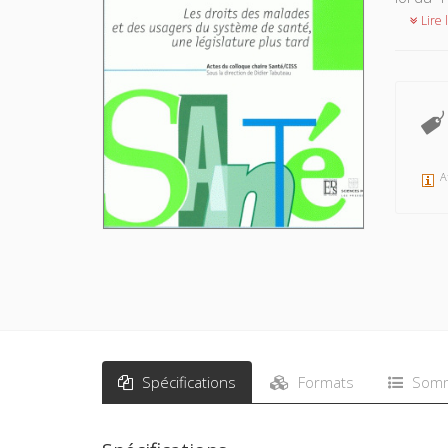
Lire l
A
Spécifications
Formats
Somm