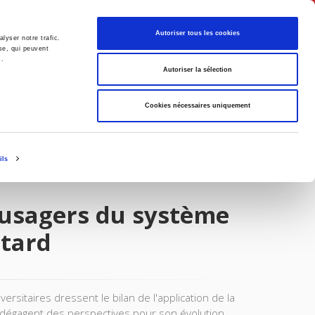
Français
Autoriser tous les cookies
lyser notre trafic.
se, qui peuvent
s.
Politique
Société
Autoriser la sélection
Cookies nécessaires uniquement
ils
 usagers du système
 tard
ersitaires dressent le bilan de l'application de la
et dégagent des perspectives pour son évolution.