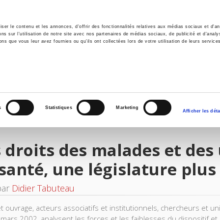
er le contenu et les annonces, d'offrir des fonctionnalités relatives aux médias sociaux et d'ana
 sur l'utilisation de notre site avec nos partenaires de médias sociaux, de publicité et d'analy
ns que vous leur avez fournies ou qu'ils ont collectées lors de votre utilisation de leurs service
il
Environnement
Histoire
International
s
Statistiques
Marketing
Afficher les déta
 droits des malades et des
santé, une législature plus
par
Didier Tabuteau
 ouvrage, acteurs associatifs et institutionnels, chercheurs et univ
4 mars 2002, analysent les forces et les faiblesses du dispositif 