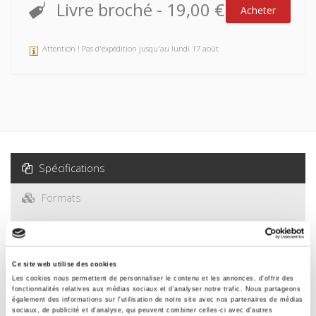
Livre broché
-
19,00 €
Acheter
Attention ! Pas d'expédition jusqu'au lundi 17 août
Spécifications
Formats
Sommaire
Ce site web utilise des cookies
Spécifications
Les cookies nous permettent de personnaliser le contenu et les annonces, d'offrir des
fonctionnalités relatives aux médias sociaux et d'analyser notre trafic. Nous partageons
également des informations sur l'utilisation de notre site avec nos partenaires de médias
sociaux, de publicité et d'analyse, qui peuvent combiner celles-ci avec d'autres