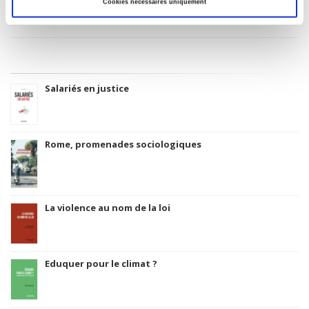
Code Identifiant de classement sujet
Cookies nécessaires uniquement
Classification thématique Thema: Politique et gouvernement
Salariés en justice
Rome, promenades sociologiques
La violence au nom de la loi
Eduquer pour le climat ?