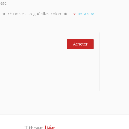
etc.
tion chinoise aux guérillas colombiennes, combien
Lire la suite
 ? Des États-Unis de la guerre froide à la Chine et
ys ont exprimé leur volonté de domination et de
tiniens aux Ouïgours, combien de peuples ont vu
rre Blanc réexamine l’histoire contemporaine en
Acheter
Titres
liés