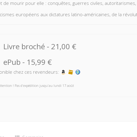
t de mourir pour elle : conquêtes, guerres civiles, autoritarismes, 
cismes européens aux dictatures latino-américaines, de la révolu
ences politiques ont eu pour arrière-plan une terre mal distribuée
ie d'aujourd’hui en passant par les pays du Golfe, combien de pa
é par une emprise foncière ? Des Kurdes aux Tibétains, des Pales
erres se dérober et leur rêve de reconnaissance s’évanouir ? Pie
Livre broché
-
21,00 €
 la question foncière au coeur des logiques de pouvoir.
ePub
-
15,99 €
onible chez ces revendeurs:
ttention ! Pas d'expédition jusqu'au lundi 17 août