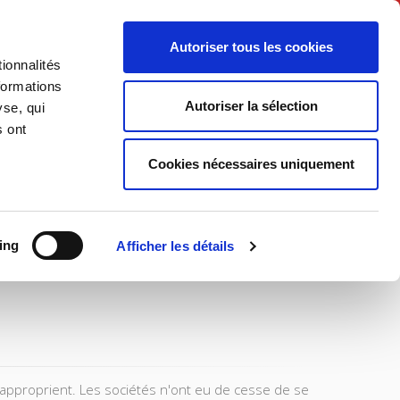
Français
Autoriser tous les cookies
ionnalités
Politique
Société
formations
Autoriser la sélection
yse, qui
s ont
Cookies nécessaires uniquement
ing
Afficher les détails
'approprient. Les sociétés n'ont eu de cesse de se