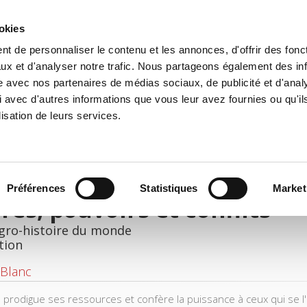
ookies
t de personnaliser le contenu et les annonces, d'offrir des fonct
il
Environnement
Histoire
International
ux et d'analyser notre trafic. Nous partageons également des in
site avec nos partenaires de médias sociaux, de publicité et d'anal
 avec d'autres informations que vous leur avez fournies ou qu'il
lisation de leurs services.
Préférences
Statistiques
Market
res, pouvoirs et conflits
gro-histoire du monde
tion
 Blanc
e prodigue ses ressources et confère la puissance à ceux qui se l