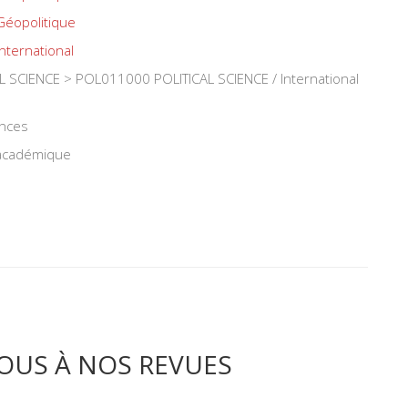
Géopolitique
International
 SCIENCE > POL011000 POLITICAL SCIENCE / International
ences
 académique
OUS À NOS REVUES