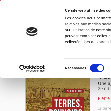
Ce site web utilise des c
Les cookies nous permetten
Accue
relatives aux médias socia
sur l'utilisation de notre 
peuvent combiner celles-ci
Terres, pouvoirs et conflits
Accueil
collectées lors de votre uti
IMAGES
Sélection
Nécessaires
du
Ter
consentement
Une a
2e édi
Pierre
La terr