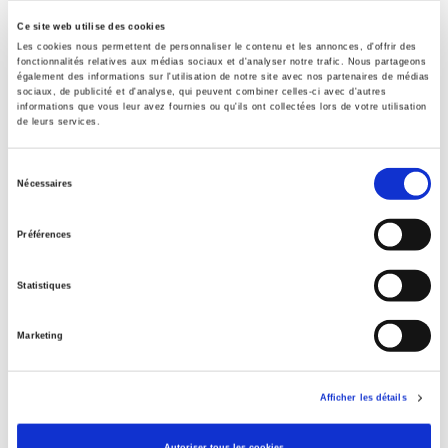
Sommaire
Ce site web utilise des cookies
Les cookies nous permettent de personnaliser le contenu et les annonces, d'offrir des
fonctionnalités relatives aux médias sociaux et d'analyser notre trafic. Nous partageons
également des informations sur l'utilisation de notre site avec nos partenaires de médias
Spécifications
sociaux, de publicité et d'analyse, qui peuvent combiner celles-ci avec d'autres
informations que vous leur avez fournies ou qu'ils ont collectées lors de votre utilisation
de leurs services.
Éditeur
Presses de Sciences Po
Sélection
Nécessaires
du
Auteur
Luc Rouban
consentement
Préférences
Collection
Essai
Statistiques
Langue
français
Marketing
Catégorie (éditeur)
Internet Hierarchy
>
Science politique
>
Partis politiques
Afficher les détails
Catégorie (éditeur)
Internet Hierarchy
>
Science politique
>
Politique française
Autoriser tous les cookies