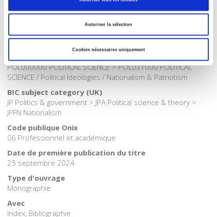
Catégorie (éditeur)
Internet Hierarchy
>
Politique
Autoriser la sélection
Catégorie (éditeur)
Internet Hierarchy
>
Science politique
Cookies nécessaires uniquement
BISAC Subject Heading
POL000000 POLITICAL SCIENCE > POL031000 POLITICAL
SCIENCE / Political Ideologies / Nationalism & Patriotism
BIC subject category (UK)
JP Politics & government > JPA Political science & theory >
JPFN Nationalism
Code publique Onix
06 Professionnel et académique
Date de première publication du titre
25 septembre 2024
Type d'ouvrage
Monographie
Avec
Index, Bibliographie