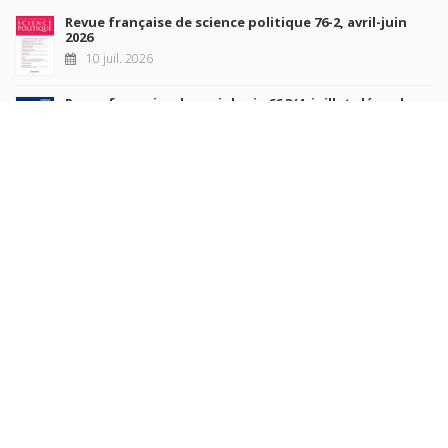
Revue française de science politique 76-2, avril-juin
2026
10 juil. 2026
Revue française de sociologie 66 3/4, juillet-décembre
2026
7 juil. 2026
Sociétés contemporaines 139, 2025
6 juil. 2026
Raisons politiques 102, mai 2026
23 juin 2026
plus de titres
Rechercher