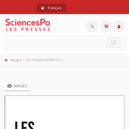
Français
Toggle
navigat
Les ressorts cachés du vote RN
Accueil
IMAGES