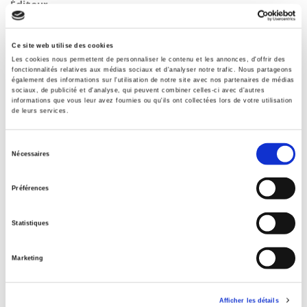
Éditeur
Presses de Sciences Po
Auteur
Ce site web utilise des cookies
Anca Boboc
,
François Granier
,
Laurence Ould-Ferhat
Les cookies nous permettent de personnaliser le contenu et les annonces, d'offrir des
fonctionnalités relatives aux médias sociaux et d'analyser notre trafic. Nous partageons
Revue
également des informations sur l'utilisation de notre site avec nos partenaires de médias
Sociologies pratiques (2010-2024)
sociaux, de publicité et d'analyse, qui peuvent combiner celles-ci avec d'autres
informations que vous leur avez fournies ou qu'ils ont collectées lors de votre utilisation
ISSN
de leurs services.
12959278
Langue
Sélection
Nécessaires
français
du
consentement
Catégorie (éditeur)
Préférences
Internet Hierarchy
>
Société
Catégorie (éditeur)
Statistiques
Internet Hierarchy
>
Sociologie
BISAC Subject Heading
Marketing
SOC000000 SOCIAL SCIENCE > SOC026000 SOCIAL SCIENCE
/ Sociology
BIC subject category (UK)
Afficher les détails