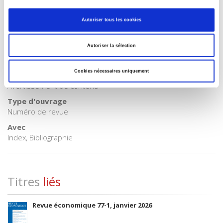
H Humanities > J Society & social sciences
Autoriser tous les cookies
Code publique Onix
06 Professionnel et académique
Autoriser la sélection
Date de première publication du titre
04 mai 2017
Cookies nécessaires uniquement
ONIX Adult Audience Rating
Avertissement de contenu
Type d'ouvrage
Numéro de revue
Avec
Index, Bibliographie
Titres
liés
Revue économique 77-1, janvier 2026