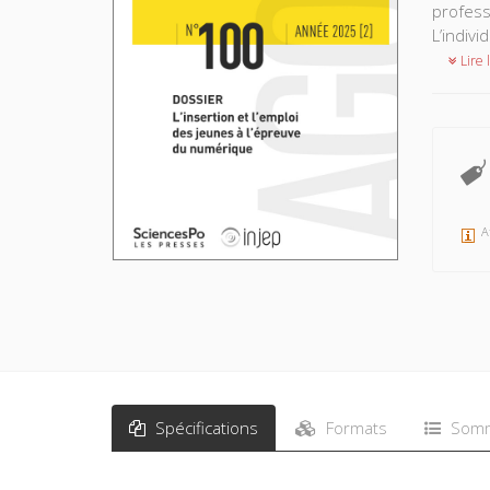
profess
L’indivi
Lire l
A
Spécifications
Formats
Somm