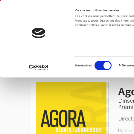
Ce site web utilise des cookies
Les cookies nous permettent de personnalis
Nous partageons également des informations
combiner celles-ci avec d'autres informatio
Accue
Agora débats-jeunesses 100, 2025-2
Accueil
Sélection
Nécessaires
Préférence
du
IMAGES
consentement
Ago
L'inse
Premi
Direct
Penser 