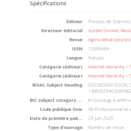
Spécifications
Éditeur
Presses de Sciences
Directeur éditorial
Aurélie Gonnet
,
Nico
Revue
Agora débats/jeunes
ISSN
12685666
Langue
français
Catégorie (éditeur)
Internet Hierarchy
>
Catégorie (éditeur)
Internet Hierarchy
>
BISAC Subject Heading
SOC000000 SOCIAL SC
> JNF052040 JUVENILE
BIC subject category (UK)
JH Sociology & anthro
Code publique Onix
06 Professionnel et
Date de première publication du titre
23 juin 2025
Type d'ouvrage
Numéro de revue