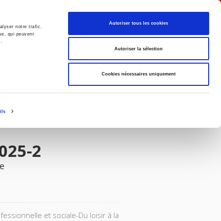
Français
Autoriser tous les cookies
lyser notre trafic.
se, qui peuvent
s.
Politique
Société
Autoriser la sélection
Cookies nécessaires uniquement
ils
025-2
e
ssionnelle et sociale-Du loisir à la