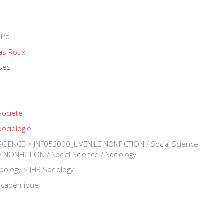
 Po
las Roux
ses
Société
Sociologie
IENCE > JNF052000 JUVENILE NONFICTION / Social Science
 NONFICTION / Social Science / Sociology
pology > JHB Sociology
 académique