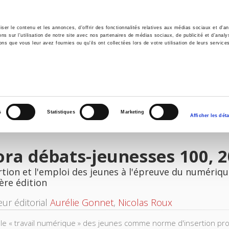
er le contenu et les annonces, d'offrir des fonctionnalités relatives aux médias sociaux et d'ana
 sur l'utilisation de notre site avec nos partenaires de médias sociaux, de publicité et d'analy
ns que vous leur avez fournies ou qu'ils ont collectées lors de votre utilisation de leurs service
il
Environnement
Histoire
International
s
Statistiques
Marketing
Afficher les déta
ra débats-jeunesses 100, 2
rtion et l'emploi des jeunes à l'épreuve du numériqu
ère édition
eur éditorial
Aurélie Gonnet
,
Nicolas Roux
le « travail numérique » des jeunes comme norme d'insertion profe