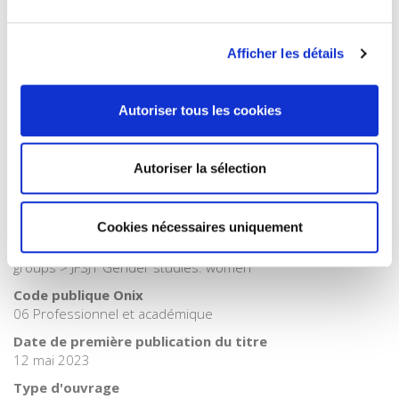
Internet Hierarchy
>
Domaines
>
Genre
Catégorie (éditeur)
Internet Hierarchy
>
Genre
Afficher les détails
Catégorie (éditeur)
Internet Hierarchy
>
Santé
Autoriser tous les cookies
BISAC Subject Heading
SOC000000 SOCIAL SCIENCE > SOC010000 SOCIAL SCIENCE
/ Feminism & Feminist Theory > SOC032000 SOCIAL SCIENCE
Autoriser la sélection
/ Gender Studies > SOC028000 SOCIAL SCIENCE / Women's
Studies
Cookies nécessaires uniquement
BIC subject category (UK)
J Society & social sciences > JFSJ Gender studies, gender
groups > JFSJ1 Gender studies: women
Code publique Onix
06 Professionnel et académique
Date de première publication du titre
12 mai 2023
Type d'ouvrage