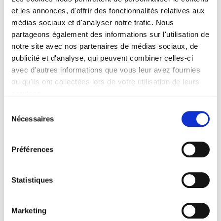
Spécifications
et les annonces, d'offrir des fonctionnalités relatives aux
médias sociaux et d'analyser notre trafic. Nous
Formats
partageons également des informations sur l'utilisation de
notre site avec nos partenaires de médias sociaux, de
Sommaire
publicité et d'analyse, qui peuvent combiner celles-ci
avec d'autres informations que vous leur avez fournies
Spécifications
ou qu'ils ont collectées lors de votre utilisation de leurs
services.
Sélection
Éditeur
Nécessaires
du
Presses de Sciences Po
consentement
Auteur
Lucile Quéré
Préférences
Collection
Académique
Statistiques
Langue
français
Marketing
Catégorie (éditeur)