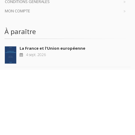
CONDITIONS GÉNÉRALES
MON COMPTE
À paraître
La France et l'Union européenne
4 sept. 2026
Nouveautés
Revue française de science politique 76-2, avril-juin
2026
10 juil. 2026
Revue française de sociologie 66 3/4, juillet-décembre
2026
7 juil. 2026