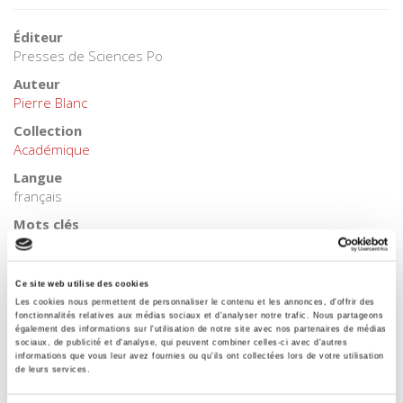
Éditeur
Presses de Sciences Po
Auteur
Pierre Blanc
Collection
Académique
Langue
français
Mots clés
agriculture
,
Egypte - Liban - Syrie
,
Géopolitique
,
Israël
,
Moyen-
Orient
,
Palestine
,
Sécurité alimentaire
Ce site web utilise des cookies
Catégorie (éditeur)
Les cookies nous permettent de personnaliser le contenu et les annonces, d'offrir des
Internet Hierarchy
>
Monde & sociétés
>
Arabie - Moyen-
fonctionnalités relatives aux médias sociaux et d'analyser notre trafic. Nous partageons
Orient
également des informations sur l'utilisation de notre site avec nos partenaires de médias
sociaux, de publicité et d'analyse, qui peuvent combiner celles-ci avec d'autres
Catégorie (éditeur)
informations que vous leur avez fournies ou qu'ils ont collectées lors de votre utilisation
de leurs services.
Internet Hierarchy
>
Domaines
>
Monde et sociétés
Catégorie (éditeur)