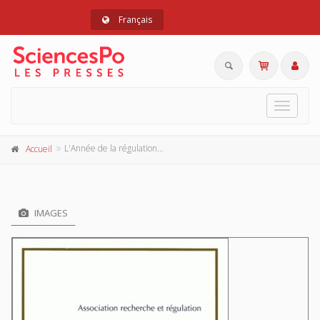
Français
Toggle
navigat
L'Année de la régulation n°6, 2002-2003. Économie, Institutions, Pouvoirs
Accueil
IMAGES