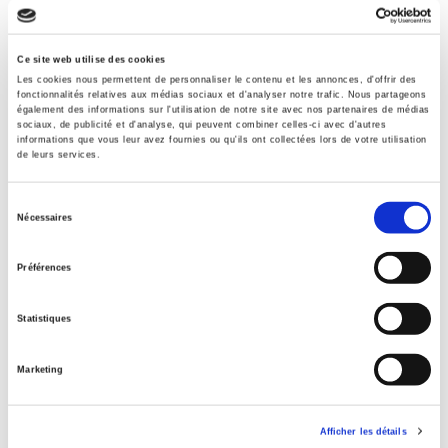
Spécifications
Ce site web utilise des cookies
Formats
Les cookies nous permettent de personnaliser le contenu et les annonces, d'offrir des
fonctionnalités relatives aux médias sociaux et d'analyser notre trafic. Nous partageons
Sommaire
également des informations sur l'utilisation de notre site avec nos partenaires de médias
sociaux, de publicité et d'analyse, qui peuvent combiner celles-ci avec d'autres
informations que vous leur avez fournies ou qu'ils ont collectées lors de votre utilisation
de leurs services.
Spécifications
Sélection
Nécessaires
du
Éditeur
consentement
Presses de Sciences Po
Préférences
Coordination éditoriale de
May Balabane-Parent du Chatelet
,
Vincent Brulois
,
Grégory
Statistiques
Lévis
,
Florence Osty
,
Laurence Servel
,
Pascal Thobois
Revue
Marketing
Sociologies pratiques (2010-2024)
ISSN
Afficher les détails
12959278