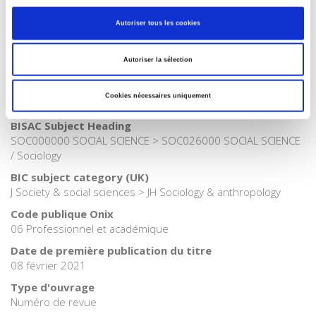
Langue
Autoriser tous les cookies
français
Catégorie (éditeur)
Autoriser la sélection
Internet Hierarchy
>
Société
Catégorie (éditeur)
Cookies nécessaires uniquement
Internet Hierarchy
>
Sociologie
BISAC Subject Heading
SOC000000 SOCIAL SCIENCE > SOC026000 SOCIAL SCIENCE
/ Sociology
BIC subject category (UK)
J Society & social sciences > JH Sociology & anthropology
Code publique Onix
06 Professionnel et académique
Date de première publication du titre
08 février 2021
Type d'ouvrage
Numéro de revue