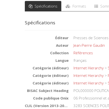
Spécifications
Formats
Somm
Spécifications
Éditeur
Presses de Sciences
Auteur
Jean-Pierre Gaudin
Collection
Références
Langue
français
Catégorie (éditeur)
Internet Hierarchy
>
Catégorie (éditeur)
Internet Hierarchy
>
Catégorie (éditeur)
Internet Hierarchy
>
BISAC Subject Heading
POL000000 POLITICA
Code publique Onix
06 Professionnel et
CLIL (Version 2013-2019 )
3283 SCIENCES POLI