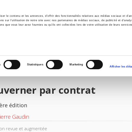
er le contenu et les annonces, d'offrir des fonctionnalités relatives aux médias sociaux et d'ana
 sur l'utilisation de notre site avec nos partenaires de médias sociaux, de publicité et d'analy
ns que vous leur avez fournies ou qu'ils ont collectées lors de votre utilisation de leurs service
il
Environnement
Histoire
International
s
Statistiques
Marketing
Afficher les déta
uverner par contrat
ère édition
ierre Gaudin
ion revue et augmentée