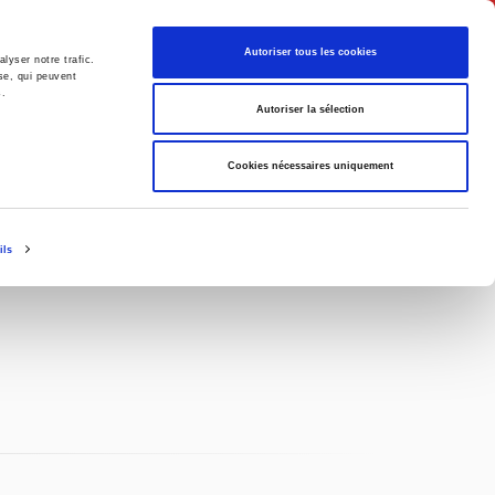
Français
Autoriser tous les cookies
lyser notre trafic.
se, qui peuvent
s.
Politique
Société
Autoriser la sélection
Cookies nécessaires uniquement
ils