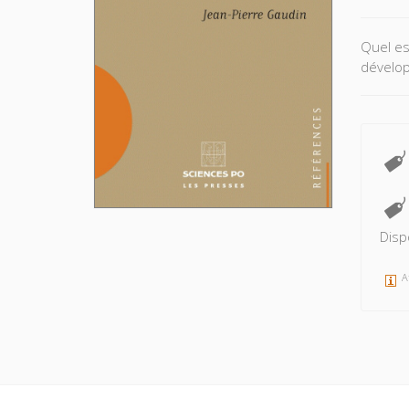
Quel es
dévelo
Disp
A