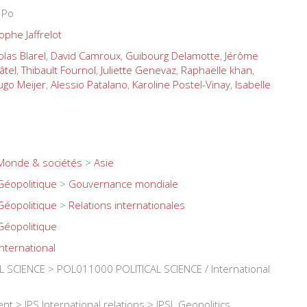
 Po
ophe Jaffrelot
olas Blarel
,
David Camroux
,
Guibourg Delamotte
,
Jérôme
âtel
,
Thibault Fournol
,
Juliette Genevaz
,
Raphaëlle khan
,
ugo Meijer
,
Alessio Patalano
,
Karoline Postel-Vinay
,
Isabelle
Monde & sociétés
>
Asie
Géopolitique
>
Gouvernance mondiale
Géopolitique
>
Relations internationales
Géopolitique
International
 SCIENCE > POL011000 POLITICAL SCIENCE / International
nt > JPS International relations > JPSL Geopolitics