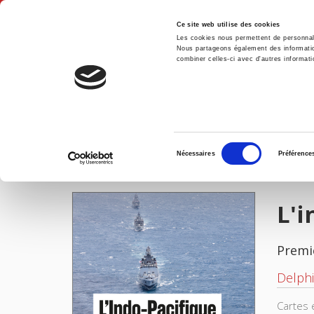
Ce site web utilise des cookies
Les cookies nous permettent de personnalis
Nous partageons également des informations
combiner celles-ci avec d'autres informatio
Accue
L'indo-Pacifique
Accueil
Sélection
Nécessaires
Préférence
du
IMAGES
consentement
L'i
Premi
Delphi
Cartes 