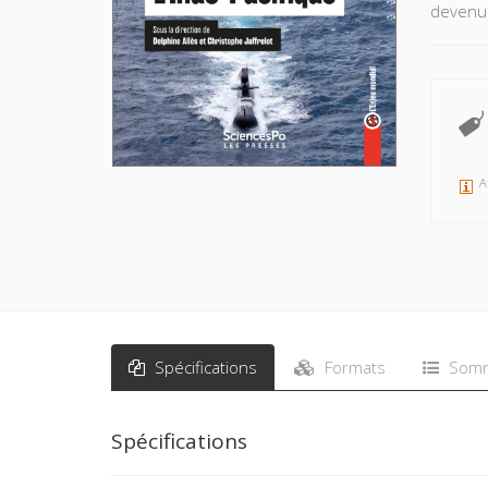
devenue
A
Spécifications
Formats
Somm
Spécifications