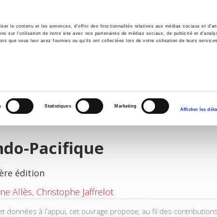
er le contenu et les annonces, d'offrir des fonctionnalités relatives aux médias sociaux et d'ana
 sur l'utilisation de notre site avec nos partenaires de médias sociaux, de publicité et d'analy
ns que vous leur avez fournies ou qu'ils ont collectées lors de votre utilisation de leurs service
il
Environnement
Histoire
International
s
Statistiques
Marketing
Afficher les déta
ndo-Pacifique
ère édition
ne Allès
,
Christophe Jaffrelot
et données à l'appui, cet ouvrage propose, au fil des contributio