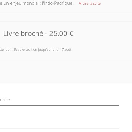
 un enjeu mondial : l'Indo-Pacifique.
Lire la suite
Livre broché
-
25,00 €
ttention ! Pas d'expédition jusqu'au lundi 17 août
aire