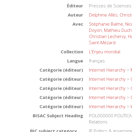
Éditeur
Presses de Sciences
Auteur
Delphine Allès
,
Christ
Avec
Stéphanie Balme
,
Nic
Doyon
,
Mathieu Duch
Christian Lechervy
,
H
Saint-Mézard
Collection
L'Enjeu mondial
Langue
français
Catégorie (éditeur)
Internet Hierarchy
>
Catégorie (éditeur)
Internet Hierarchy
>
Catégorie (éditeur)
Internet Hierarchy
>
Catégorie (éditeur)
Internet Hierarchy
>
Catégorie (éditeur)
Internet Hierarchy
>
BISAC Subject Heading
POL000000 POLITICAL
Relations
BIC subject category (UK)
JP Politics & governme