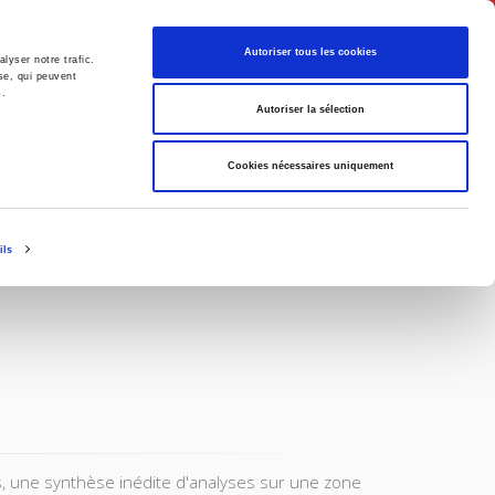
Français
Autoriser tous les cookies
lyser notre trafic.
se, qui peuvent
s.
Politique
Société
Autoriser la sélection
Cookies nécessaires uniquement
ils
ns, une synthèse inédite d'analyses sur une zone