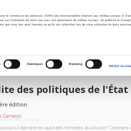
er le contenu et les annonces, d'offrir des fonctionnalités relatives aux médias sociaux et d'ana
 sur l'utilisation de notre site avec nos partenaires de médias sociaux, de publicité et d'analy
ns que vous leur avez fournies ou qu'ils ont collectées lors de votre utilisation de leurs service
il
Environnement
Histoire
International
s
Statistiques
Marketing
Afficher les déta
lite des politiques de l'État
ère édition
m Genieys
passe-t-il derrière les autorités formelles du pouvoir? Comment