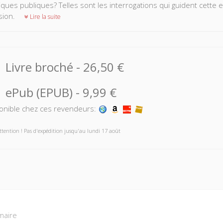
tiques publiques? Telles sont les interrogations qui guident ce
sion.
Lire la suite
Livre broché
-
26,50 €
ePub (EPUB)
-
9,99 €
onible chez ces revendeurs:
ttention ! Pas d'expédition jusqu'au lundi 17 août
aire