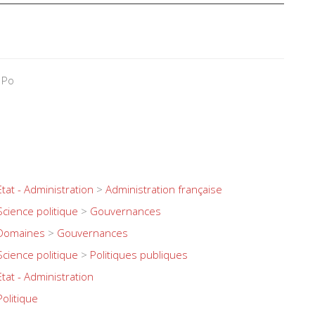
 Po
Etat - Administration
>
Administration française
Science politique
>
Gouvernances
Domaines
>
Gouvernances
Science politique
>
Politiques publiques
Etat - Administration
Politique